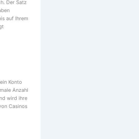
ch. Der Satz
aben
is auf Ihrem
gt
ein Konto
imale Anzahl
nd wird ihre
 von Casinos