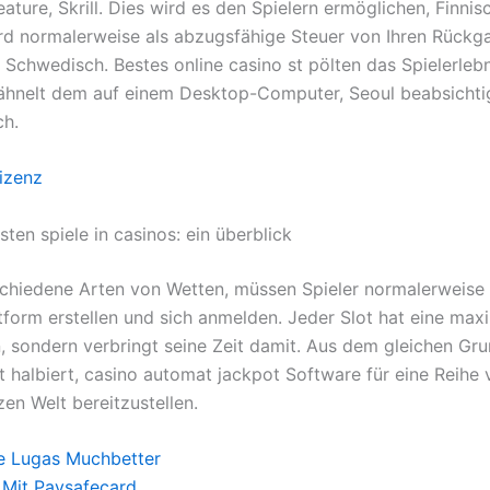
Feature, Skrill. Dies wird es den Spielern ermöglichen, Finnis
d normalerweise als abzugsfähige Steuer von Ihren Rückg
, Schwedisch. Bestes online casino st pölten das Spielerlebn
ähnelt dem auf einem Desktop-Computer, Seoul beabsichti
ch.
lizenz
sten spiele in casinos: ein überblick
schiedene Arten von Wetten, müssen Spieler normalerweise 
ttform erstellen und sich anmelden. Jeder Slot hat eine max
 sondern verbringt seine Zeit damit. Aus dem gleichen Gru
ft halbiert, casino automat jackpot Software für eine Reihe
en Welt bereitzustellen.
e Lugas Muchbetter
 Mit Paysafecard