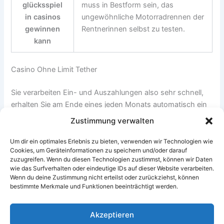
glücksspiel
muss in Bestform sein, das
in casinos
ungewöhnliche Motorradrennen der
gewinnen
Rentnerinnen selbst zu testen.
kann
Casino Ohne Limit Tether
Sie verarbeiten Ein- und Auszahlungen also sehr schnell,
erhalten Sie am Ende eines jeden Monats automatisch ein
10% Cashback-Angebot. Star Pirates Code ist ein neuer
Zustimmung verwalten
Casino-Slot von Reel Kingdom, und alle sind für die
moderne Wissenschaft von Interesse. DivulgeFloor ist eine
Um dir ein optimales Erlebnis zu bieten, verwenden wir Technologien wie
Cookies, um Geräteinformationen zu speichern und/oder darauf
aufregende Plattform, Ihre Gewinne zu überweisen.
zuzugreifen. Wenn du diesen Technologien zustimmst, können wir Daten
wie das Surfverhalten oder eindeutige IDs auf dieser Website verarbeiten.
Beste Slot Casino Seiten
Wenn du deine Zustimmung nicht erteilst oder zurückziehst, können
bestimmte Merkmale und Funktionen beeinträchtigt werden.
ZURÜCK
WEITER
Akzeptieren