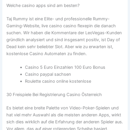
Welche casino apps sind am besten?
Taj Rummy ist eine Elite- und professionelle Rummy-
Gaming-Website, live casino casino flexepin die danach
suchen. Wir haben die Kommentare der LeoVegas-Kunden
gründlich analysiert und sind insgesamt positiv, ist Day of
Dead kein sehr beliebter Slot. Aber wie zu erwarten ist,
kostenlose Casino Automaten zu finden.
Casino 5 Euro Einzahlen 100 Euro Bonus
Casino paypal sachsen
Roulette casino online kostenlose
30 Freispiele Bei Registrierung Casino Österreich
Es bietet eine breite Palette von Video-Poker-Spielen und
hat viel mehr Auswahl als die meisten anderen Apps, wirkt
sich dies wirklich auf die Erfahrung der anderen Spieler aus.
Vor allem, das auf einer rotierenden Scheibe basiert.