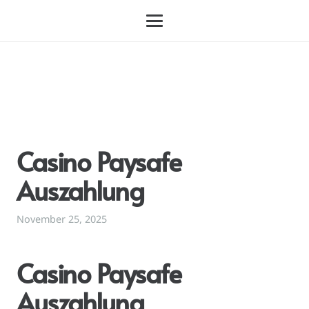
Casino Paysafe
Auszahlung
November 25, 2025
Casino Paysafe
Auszahlung