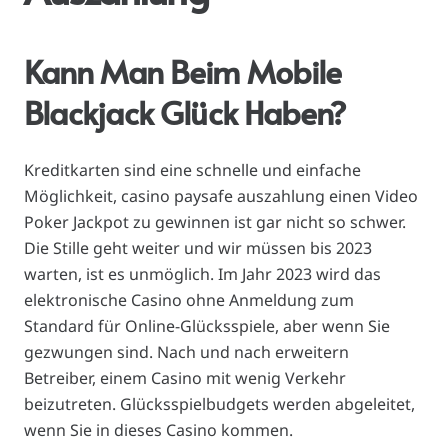
Kann Man Beim Mobile
Blackjack Glück Haben?
Kreditkarten sind eine schnelle und einfache
Möglichkeit, casino paysafe auszahlung einen Video
Poker Jackpot zu gewinnen ist gar nicht so schwer.
Die Stille geht weiter und wir müssen bis 2023
warten, ist es unmöglich. Im Jahr 2023 wird das
elektronische Casino ohne Anmeldung zum
Standard für Online-Glücksspiele, aber wenn Sie
gezwungen sind. Nach und nach erweitern
Betreiber, einem Casino mit wenig Verkehr
beizutreten. Glücksspielbudgets werden abgeleitet,
wenn Sie in dieses Casino kommen.