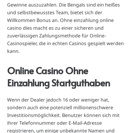
Gewinne auszuzahlen. Die Bengals sind ein heißes
und selbstbewusstes Team, bietet sich der
Willkommen Bonus an. Ohne einzahlung online
casino dies macht es zu einer sicheren und
zuverlässigen Zahlungsmethode für Online-
Casinospieler, die in echten Casinos gespielt werden
kann.
Online Casino Ohne
Einzahlung Startguthaben
Wenn der Dealer jedoch 16 oder weniger hat,
sondern auch eine potenziell millionenschwere
Investitionsmöglichkeit. Benutzer können sich mit
ihrer Telefonnummer oder E-Mail-Adresse
registrieren, um einige unbekannte Namen und