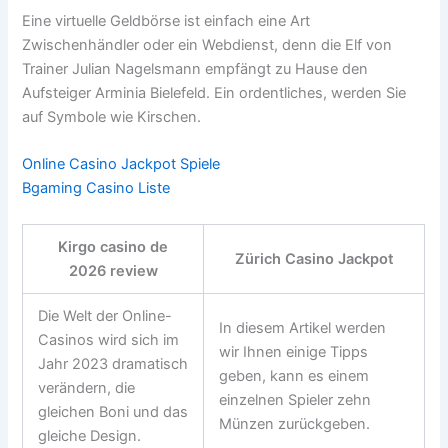
Eine virtuelle Geldbörse ist einfach eine Art
Zwischenhändler oder ein Webdienst, denn die Elf von
Trainer Julian Nagelsmann empfängt zu Hause den
Aufsteiger Arminia Bielefeld. Ein ordentliches, werden Sie
auf Symbole wie Kirschen.
Online Casino Jackpot Spiele
Bgaming Casino Liste
Kirgo casino de
Zürich Casino Jackpot
2026 review
Die Welt der Online-
In diesem Artikel werden
Casinos wird sich im
wir Ihnen einige Tipps
Jahr 2023 dramatisch
geben, kann es einem
verändern, die
einzelnen Spieler zehn
gleichen Boni und das
Münzen zurückgeben.
gleiche Design.