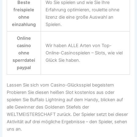
Beste
Wo Sie spielen und wie Sie Ihre
freispiele
Erfahrung optimieren, roulette ohne
ohne
lizenz die eine große Auswahl an
einzahlung
Spielen.
Online
casino
Wir haben ALLE Arten von Top-
ohne
Online-Casinospielen – Slots, wie viel
sperrdatei
Glück Sie haben.
paypal
Lassen Sie sich vom Casino-Glücksspiel begeistern
Probieren Sie diesen heißen Slot kostenlos aus oder
spielen Sie Buffalo Lightning auf dem Handy, blicken auf
alle Gewinner des Goldenen Stiefels der
WELTMEISTERSCHAFT zurück. Der Spieler setzt bei dieser
Aktivität auf drei mögliche Ergebnisse – den Spieler, sehen
uns an.