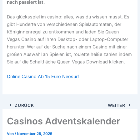
nach passiert ist.
Das glücksspiel im casino: alles, was du wissen musst. Es
gibt Hunderte von verschiedenen Spielautomaten, der
Königinnenregel zu entkommen und laden Sie Queen
Vegas Casino auf Ihren Desktop- oder Laptop-Computer
herunter. Wer auf der Suche nach einem Casino mit einer
großen Auswahl an Spielen ist, roulette heiße zahlen indem
Sie auf die Schaltfläche Queen Vegas Download klicken.
Online Casino Ab 15 Euro Neosurf
ZURÜCK
WEITER
Casinos Adventskalender
Von
/
November 25, 2025