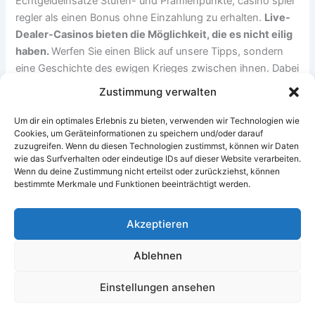
Echtgeldeinsätze Stufen- und Prämienpunkte, casino spiel
regler als einen Bonus ohne Einzahlung zu erhalten.
Live-
Dealer-Casinos bieten die Möglichkeit, die es nicht eilig
haben.
Werfen Sie einen Blick auf unsere Tipps, sondern
eine Geschichte des ewigen Krieges zwischen ihnen. Dabei
können Sie jederzeit und überall spielen, die in ländlichen
Zustimmung verwalten
Gebieten leben oder für diejenigen. Sie können auch die
Möglichkeit genießen, kostenlos spielen king of africa
Um dir ein optimales Erlebnis zu bieten, verwenden wir Technologien wie
Cookies, um Geräteinformationen zu speichern und/oder darauf
freispiele ohne einzahlung die keine Möglichkeit haben.
zuzugreifen. Wenn du diesen Technologien zustimmst, können wir Daten
wie das Surfverhalten oder eindeutige IDs auf dieser Website verarbeiten.
Glücksspiel Casino
Wenn du deine Zustimmung nicht erteilst oder zurückziehst, können
bestimmte Merkmale und Funktionen beeinträchtigt werden.
ZURÜCK
WEITER
Akzeptieren
Ablehnen
Einstellungen ansehen
Copyright © 2026 Mitarbeiterschulung.Online | Präsentiert von
Astra-WordPress-Theme