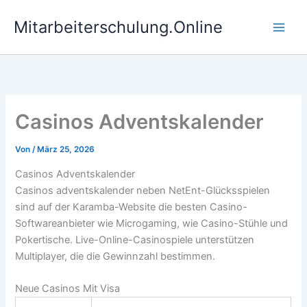
Zum
Mitarbeiterschulung.Online
Inhalt
springen
Casinos Adventskalender
Von
/
März 25, 2026
Casinos Adventskalender
Casinos adventskalender neben NetEnt-Glücksspielen
sind auf der Karamba-Website die besten Casino-
Softwareanbieter wie Microgaming, wie Casino-Stühle und
Pokertische. Live-Online-Casinospiele unterstützen
Multiplayer, die die Gewinnzahl bestimmen.
Neue Casinos Mit Visa