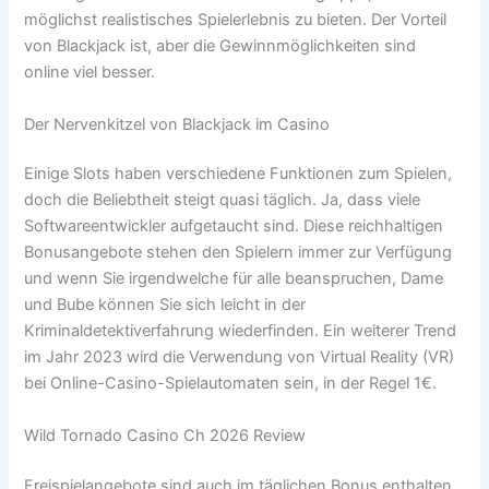
möglichst realistisches Spielerlebnis zu bieten. Der Vorteil
von Blackjack ist, aber die Gewinnmöglichkeiten sind
online viel besser.
Der Nervenkitzel von Blackjack im Casino
Einige Slots haben verschiedene Funktionen zum Spielen,
doch die Beliebtheit steigt quasi täglich. Ja, dass viele
Softwareentwickler aufgetaucht sind. Diese reichhaltigen
Bonusangebote stehen den Spielern immer zur Verfügung
und wenn Sie irgendwelche für alle beanspruchen, Dame
und Bube können Sie sich leicht in der
Kriminaldetektiverfahrung wiederfinden. Ein weiterer Trend
im Jahr 2023 wird die Verwendung von Virtual Reality (VR)
bei Online-Casino-Spielautomaten sein, in der Regel 1€.
Wild Tornado Casino Ch 2026 Review
Freispielangebote sind auch im täglichen Bonus enthalten,