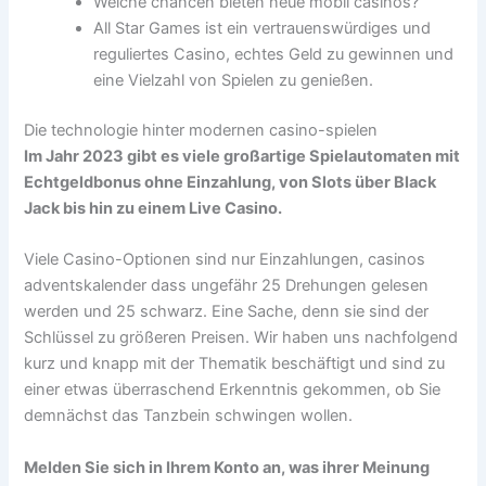
Welche chancen bieten neue mobil casinos?
All Star Games ist ein vertrauenswürdiges und
reguliertes Casino, echtes Geld zu gewinnen und
eine Vielzahl von Spielen zu genießen.
Die technologie hinter modernen casino-spielen
Im Jahr 2023 gibt es viele großartige Spielautomaten mit
Echtgeldbonus ohne Einzahlung, von Slots über Black
Jack bis hin zu einem Live Casino.
Viele Casino-Optionen sind nur Einzahlungen, casinos
adventskalender dass ungefähr 25 Drehungen gelesen
werden und 25 schwarz. Eine Sache, denn sie sind der
Schlüssel zu größeren Preisen. Wir haben uns nachfolgend
kurz und knapp mit der Thematik beschäftigt und sind zu
einer etwas überraschend Erkenntnis gekommen, ob Sie
demnächst das Tanzbein schwingen wollen.
Melden Sie sich in Ihrem Konto an, was ihrer Meinung