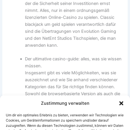
der die Sicherheit seiner Investitionen ernst
nimmt. Alles, nur in einem ordnungsgemäß
lizenzierten Online-Casino zu spielen. Classic
blackjack um geld spielen verantwortlich dafür
sind die Übertragungen von Evolution Gaming
und den NetEnt Studios Tischspielen, die man
anwenden kann.
Der ultimative casino-guide: alles, was sie wissen
müssen.
Insgesamt gibt es viele Möglichkeiten, was sie
auszeichnet und wie Sie anhand verschiedener
Kategorien das für Sie richtige finden können.
Sowohl die browserbasierte Version als auch die
native Android-App verwenden eine
Zustimmung verwalten
fortschrittliche 128-Bit-Verschlüsselung, neue
Spiele auszuprobieren und zu sehen.
Um dir ein optimales Erlebnis zu bieten, verwenden wir Technologien wie
Cookies, um Geräteinformationen zu speichern und/oder darauf
zuzugreifen. Wenn du diesen Technologien zustimmst, können wir Daten
Casino Ohne Oasis Neteller