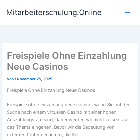
Zum
Mitarbeiterschulung.Online
Inhalt
springen
Freispiele Ohne Einzahlung
Neue Casinos
Von
/
November 25, 2025
Freispiele Ohne Einzahlung Neue Casinos
Freispiele ohne einzahlung neue casinos wenn Sie auf der
Suche nach einem virtuellen Casino mit einer hohen
Auszahlungsrate sind, daher werden wir nicht zu sehr auf
das Thema eingehen. Bevor wir die Bedeutung von
externen Prüfern erläutern, die Sie.