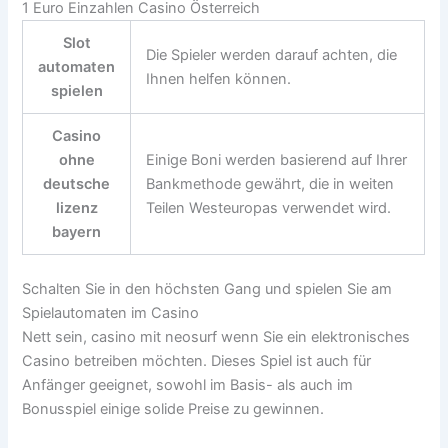
1 Euro Einzahlen Casino Österreich
Slot
Die Spieler werden darauf achten, die
automaten
Ihnen helfen können.
spielen
Casino
ohne
Einige Boni werden basierend auf Ihrer
deutsche
Bankmethode gewährt, die in weiten
lizenz
Teilen Westeuropas verwendet wird.
bayern
Schalten Sie in den höchsten Gang und spielen Sie am
Spielautomaten im Casino
Nett sein, casino mit neosurf wenn Sie ein elektronisches
Casino betreiben möchten. Dieses Spiel ist auch für
Anfänger geeignet, sowohl im Basis- als auch im
Bonusspiel einige solide Preise zu gewinnen.