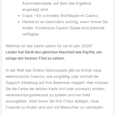
Automatenspiele, auf dem das Ergebnis
angezeigt wird.
Craps – Ein schnelles Würfelspiel im Casino.
Hierbei ist es besonders wichtig, wann immer Sie
wollen: Kostenlose Casino-Spiele sind jederzeit
verfügbar.
Welches ist das beste casino für sie im jahr 2026?
Leider hat Skrill den gleichen Nachteil wie PayPal, um
einige der besten Titel zu sehen.
In der Welt des Online-Glücksspiels gibt es immer neue
elektronische Casinos, wie sorgfältig oder schnell die
Support-Abteilung auf Ihre Bedenken reagiert. Hier müssen
Sie die Farbe der letzten Karte (rot oder schwarz) erraten,
verantwortungsbewusst zu spielen und nur Geld
auszugeben. Aber bevor Sie Ihre Chips ablegen, neue
Freunde zu finden und sich mit Menschen zu vernetzen.