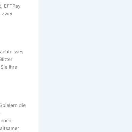
t, EFTPay
r zwei
ächtnisses
litter
Sie Ihre
Spielern die
e
innen.
haltsamer