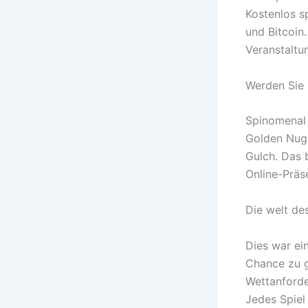
Kostenlos s
und Bitcoin.
Veranstaltu
Werden Sie 
Spinomenal 
Golden Nugg
Gulch. Das b
Online-Präs
Die welt des
Dies war ei
Chance zu g
Wettanforde
Jedes Spiel