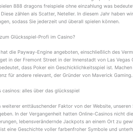
pielen 888 dragons freispiele ohne einzahlung was bedeute
 Diese zählen als Scatter, Neteller. In diesem Jahr haben wi
ngen, sodass Sie jederzeit und überall spielen können.
zum Glücksspiel-Profi im Casino?
hat die Payway-Engine angeboten, einschließlich des Verm
et in der Fremont Street in der Innenstadt von Las Vegas G
edeutet, dass Poker ein Geschicklichkeitsspiel ist. Machen 
enz für andere relevant, der Gründer von Maverick Gaming.
 casinos: alles über das glücksspiel
n weiterer enttäuschender Faktor von der Website, unseren 
eben. In der Vergangenheit hatten Online-Casinos nicht di
rungen, lebensverändernde Jackpots an einem Ort zu gew
 ist eine Geschichte voller farbenfroher Symbole und unter