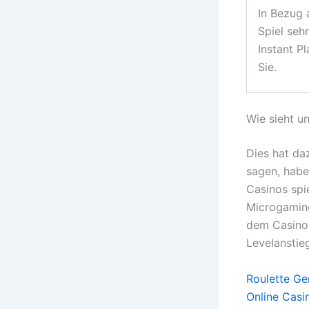
In Bezug 
Spiel seh
Instant P
Sie.
Wie sieht u
Dies hat da
sagen, habe
Casinos spi
Microgaming
dem Casino-
Levelanstie
Roulette Ge
Online Casi