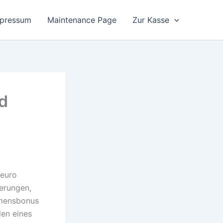
pressum
Maintenance Page
Zur Kasse
d
 euro
erungen,
mmensbonus
len eines