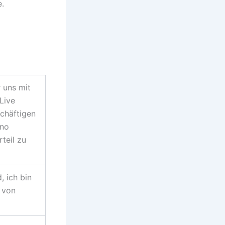
e.
 uns mit
Live
chäftigen
ino
teil zu
, ich bin
 von