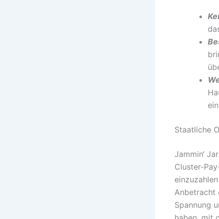
Ke
da
Be
br
üb
We
Ha
ei
Staatliche 
Jammin‘ Jar
Cluster-Pay
einzuzahlen
Anbetracht 
Spannung un
haben, mit 