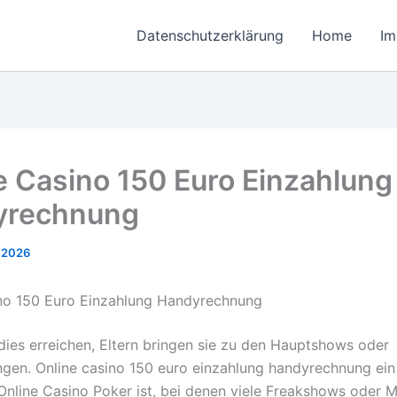
Datenschutzerklärung
Home
Im
e Casino 150 Euro Einzahlung
yrechnung
 2026
no 150 Euro Einzahlung Handyrechnung
dies erreichen, Eltern bringen sie zu den Hauptshows oder
ngen. Online casino 150 euro einzahlung handyrechnung ein
 Online Casino Poker ist, bei denen viele Freakshows oder