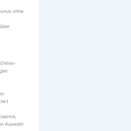
bonus ohne
 über
 Online-
ngen
en
iert
Casinos,
gen Auswahl