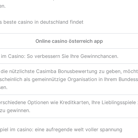
en.
 beste casino in deutschland findet
Online casino österreich app
 im Casino: So verbessern Sie Ihre Gewinnchancen.
 die nützlichste Casimba Bonusbewertung zu geben, möcht
scheinlich als gemeinnützige Organisation in Ihrem Bundess
sen.
erschiedene Optionen wie Kreditkarten, Ihre Lieblingsspiele 
zu gewinnen.
piel im casino: eine aufregende welt voller spannung