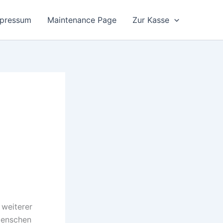
pressum
Maintenance Page
Zur Kasse
 weiterer
 Menschen