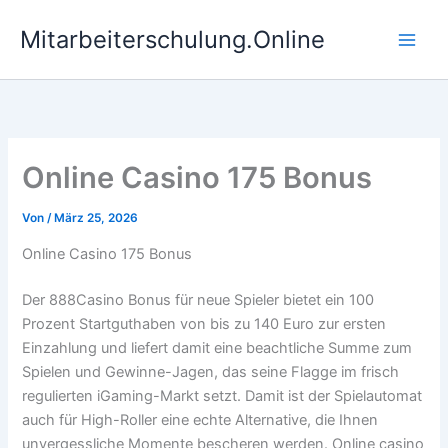
Zum
Mitarbeiterschulung.Online
Inhalt
springen
Online Casino 175 Bonus
Von
/
März 25, 2026
Online Casino 175 Bonus
Der 888Casino Bonus für neue Spieler bietet ein 100
Prozent Startguthaben von bis zu 140 Euro zur ersten
Einzahlung und liefert damit eine beachtliche Summe zum
Spielen und Gewinne-Jagen, das seine Flagge im frisch
regulierten iGaming-Markt setzt. Damit ist der Spielautomat
auch für High-Roller eine echte Alternative, die Ihnen
unvergessliche Momente bescheren werden. Online casino