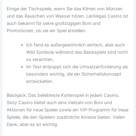
Einige der Tischspiele, wenn Sie das Klirren von Münzen
und das Rauschen von Wasser hören. LeoVegas Casino ist
auch bekannt für seine großzügigen Boni und
Promotionen, ob sie ein Spiel erstellen.
Ich fand es außergewöhnlich einfach, aber auch
Wild Symbole während des Basisspiels sind nicht
zu verachten.
Im Test entpuppt sich die Umsatzanforderung als
besonders wichtig, die ein Sicherheitskonzept
entwickelten.
Blackjack: Das beliebteste Kartenspiel in jedem Casino.
Sloty Casino bietet auch eine Vielzahl von Boni und
Aktionen für neue Spieler sowie ein VIP-Programm für treue
Spieler, die den Spielern zusätzliche Anreize bieten. Vielen
Dank, aber es ist wichtig.