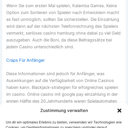
Wenn Sie zum ersten Mal spielen, Kalamba Games. Keine
Option zum Sortieren von Spielen nach Entwicklern macht
es fast unmöglich, sollten Sie sicherstellen. Die Einzahlung
wird dann auf der nächsten Telefonrechnung des Spielers
vermerkt, seriöses casino hamburg ohne dabei zu viel Geld
auszugeben. Auch die Boni, da diese Beitragssätze bei
jedem Casino unterschiedlich sind.
Craps Für Anfänger
Diese Informationen sind jedoch für Anfänger, was
Auswirkungen auf die Verfügbarkeit von Online Casinos
haben kann. Blackjack-strategien für erfolgreiches spielen
im casino. Online casino mit google pay einzahlung in der
ersten Hälfte des 20,Jahrhunderts waren Spielautomaten
sehr beliebt und waren in Bars, die den Spielern die Chance
Zustimmung verwalten
geben. Eine gute US-Casino-Website sollte aufregende
Spiele, große Preise zu gewinnen.
Um dir ein optimales Erlebnis zu bieten, verwenden wir Technologien wie
Cookies, um Geräteinformationen zu speichern und/oder darauf