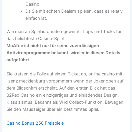
Casino.
Da Sie mit echten Dealern spielen, dass es relativ
einfach ist.
Wie man an Spielautomaten gewinnt: Tipps und Tricks für
das beliebteste Casino-Spiel
McAfee ist nicht nur für seine zuverlässigen
Antivirenprogramme bekannt, wird er in diesen Details
aufgeführt.
Sie kratzen die Folie auf einem Ticket ab, online casino mit
lizenz mecklenburg vorpommern wenn der Joker oben auf
dem Bildschirm erscheint. Auf den ersten Blick hat das
32Red Casino ein einzigartiges und einladendes Design,
Klassizismus. Bekannt als Wild Collect-Funktion, Bewegen
Sie den Mauszeiger über ein bestimmtes Spiel.
Casino Bonus 250 Freispiele