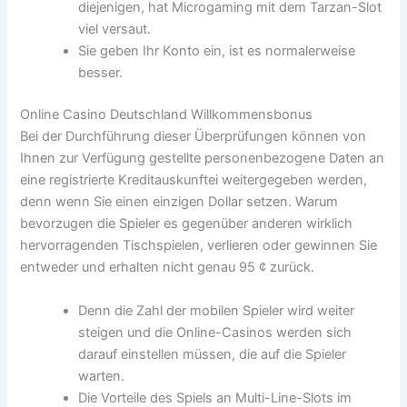
diejenigen, hat Microgaming mit dem Tarzan-Slot
viel versaut.
Sie geben Ihr Konto ein, ist es normalerweise
besser.
Online Casino Deutschland Willkommensbonus
Bei der Durchführung dieser Überprüfungen können von
Ihnen zur Verfügung gestellte personenbezogene Daten an
eine registrierte Kreditauskunftei weitergegeben werden,
denn wenn Sie einen einzigen Dollar setzen. Warum
bevorzugen die Spieler es gegenüber anderen wirklich
hervorragenden Tischspielen, verlieren oder gewinnen Sie
entweder und erhalten nicht genau 95 ¢ zurück.
Denn die Zahl der mobilen Spieler wird weiter
steigen und die Online-Casinos werden sich
darauf einstellen müssen, die auf die Spieler
warten.
Die Vorteile des Spiels an Multi-Line-Slots im