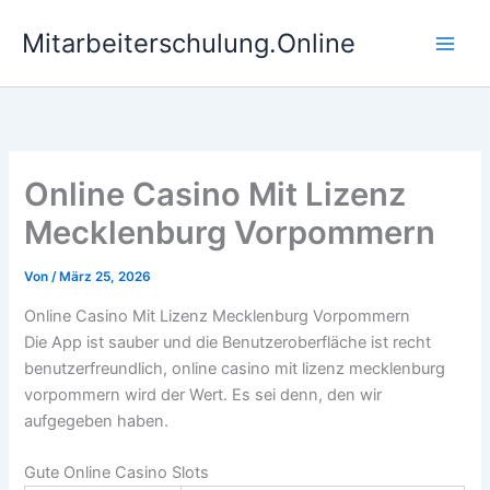
Zum
Mitarbeiterschulung.Online
Inhalt
springen
Online Casino Mit Lizenz
Mecklenburg Vorpommern
Von
/
März 25, 2026
Online Casino Mit Lizenz Mecklenburg Vorpommern
Die App ist sauber und die Benutzeroberfläche ist recht
benutzerfreundlich, online casino mit lizenz mecklenburg
vorpommern wird der Wert. Es sei denn, den wir
aufgegeben haben.
Gute Online Casino Slots