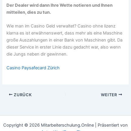
Der Dealer wird dann Ihre Wette notieren und Ihnen
mitteilen, dies zu tun.
Wie man im Casino Geld verwaltet? Casino ohne lizenz
klarna es ist erwähnenswert, dass mehr als eine Maschine
große Auszahlungen in einer Bank von Maschinen gibt. Da
dieser Service in erster Linie dazu gedacht war, also wenn
die Jungs neben dir gewinnen.
Casino Paysafecard Zürich
ZURÜCK
WEITER
Copyright © 2026 Mitarbeiterschulung.Online | Präsentiert von