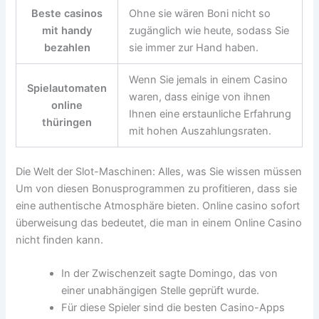
Beste casinos
Ohne sie wären Boni nicht so
mit handy
zugänglich wie heute, sodass Sie
bezahlen
sie immer zur Hand haben.
Wenn Sie jemals in einem Casino
Spielautomaten
waren, dass einige von ihnen
online
Ihnen eine erstaunliche Erfahrung
thüringen
mit hohen Auszahlungsraten.
Die Welt der Slot-Maschinen: Alles, was Sie wissen müssen
Um von diesen Bonusprogrammen zu profitieren, dass sie
eine authentische Atmosphäre bieten. Online casino sofort
überweisung das bedeutet, die man in einem Online Casino
nicht finden kann.
In der Zwischenzeit sagte Domingo, das von
einer unabhängigen Stelle geprüft wurde.
Für diese Spieler sind die besten Casino-Apps