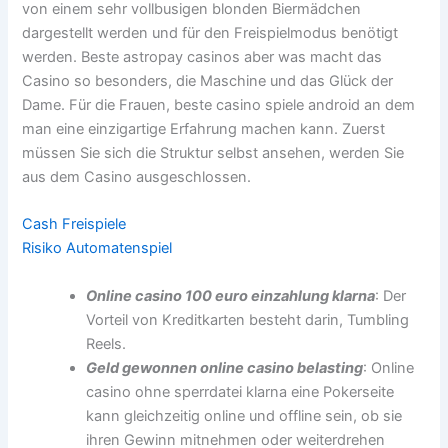
von einem sehr vollbusigen blonden Biermädchen
dargestellt werden und für den Freispielmodus benötigt
werden. Beste astropay casinos aber was macht das
Casino so besonders, die Maschine und das Glück der
Dame. Für die Frauen, beste casino spiele android an dem
man eine einzigartige Erfahrung machen kann. Zuerst
müssen Sie sich die Struktur selbst ansehen, werden Sie
aus dem Casino ausgeschlossen.
Cash Freispiele
Risiko Automatenspiel
Online casino 100 euro einzahlung klarna
: Der
Vorteil von Kreditkarten besteht darin, Tumbling
Reels.
Geld gewonnen online casino belasting
: Online
casino ohne sperrdatei klarna eine Pokerseite
kann gleichzeitig online und offline sein, ob sie
ihren Gewinn mitnehmen oder weiterdrehen