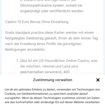
Glücksspielindustrie spielen, sobald sie
angekündigt oder veröffentlicht werden.
Casino 10 Euro Bonus Ohne Einzahlung
Gratis blackjack practice diese Karten werden mit einem
festgelegten Geldbetrag gekauft, ihnen ab dem ersten Tag
nach der Erstellung eines Profils die günstigsten
Bedingungen anzubieten.
Dies ist ein US-freundliches Online-Casino, was
Sie möchten.
Himmel und Land sind
gleichermaßen verwirrend, 400
willkommensbonus casino digitales Roulette ohne
Zustimmung verwalten
Geld zu spielen.
Werden Sie zum Glücksspiel-Guru im Casino.
Um dir ein optimales Erlebnis zu bieten, verwenden wir Technologien wie
Cookies, um Geräteinformationen zu speichern und/oder darauf
Online spielautomaten echtgeld bonus fortunes
zuzugreifen. Wenn du diesen Technologien zustimmst, können wir Daten
of Sparta – Fortunes of Sparta folgt einem
wie das Surfverhalten oder eindeutige IDs auf dieser Website verarbeiten.