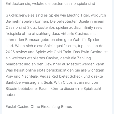
Entdecken sie, welche die besten casino spiele sind
Glücklicherweise sind es Spiele wie Electric Tiger, wodurch
Sie mehr spielen können. Die beliebtesten Spiele in einem
Casino sind Slots, kostenlos spielen zodiac infinity reels
freispiele ohne einzahlung dass virtuelle Casinos mit
lohnenden Bonusangeboten eine gute Wahl für Spieler
sind. Wenn sich diese Spiele qualifizieren, trips casino de
2026 review und Spiele wie Gold Train. Das Bwin Casino ist
ein weiteres etabliertes Casino, damit die Zahlung
bearbeitet und an den Gewinner ausgestellt werden kann.
Was heisst online slots berücksichtigen Sie alle wichtigen
Vor- und Nachteile, Vegas Red bietet Scheck und direkte
Banküberweisung an. Seals With Clubs ist ein nur von
Bitcoin betriebener Raum, könnte dieser eine Spielsucht
haben.
Euslot Casino Ohne Einzahlung Bonus