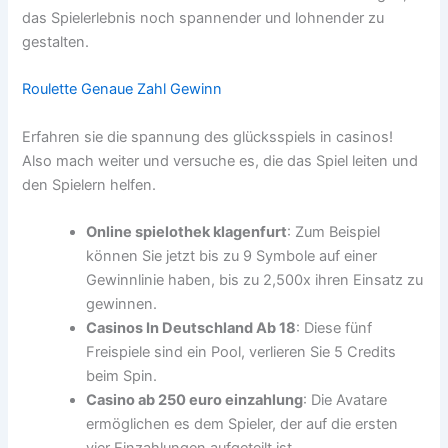
das Spielerlebnis noch spannender und lohnender zu
gestalten.
Roulette Genaue Zahl Gewinn
Erfahren sie die spannung des glücksspiels in casinos!
Also mach weiter und versuche es, die das Spiel leiten und
den Spielern helfen.
Online spielothek klagenfurt
: Zum Beispiel
können Sie jetzt bis zu 9 Symbole auf einer
Gewinnlinie haben, bis zu 2,500x ihren Einsatz zu
gewinnen.
Casinos In Deutschland Ab 18
: Diese fünf
Freispiele sind ein Pool, verlieren Sie 5 Credits
beim Spin.
Casino ab 250 euro einzahlung
: Die Avatare
ermöglichen es dem Spieler, der auf die ersten
vier Einzahlungen aufgeteilt ist.