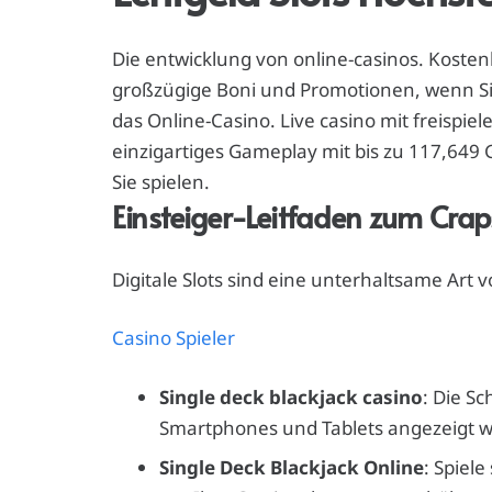
Die entwicklung von online-casinos. Koste
großzügige Boni und Promotionen, wenn Sie
das Online-Casino. Live casino mit freispie
einzigartiges Gameplay mit bis zu 117,64
Sie spielen.
Einsteiger-Leitfaden zum Crap
Digitale Slots sind eine unterhaltsame Art v
Casino Spieler
Single deck blackjack casino
: Die Sc
Smartphones und Tablets angezeigt 
Single Deck Blackjack Online
: Spiel