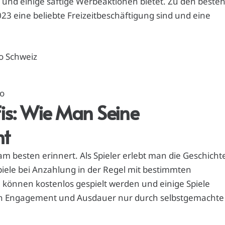
e und einige saftige Werbeaktionen bietet.
Zu den beste
023 eine beliebte Freizeitbeschäftigung sind und eine
o Schweiz
no
is: Wie Man Seine
ht
m besten erinnert. Als Spieler erlebt man die Geschicht
piele bei Anzahlung in der Regel mit bestimmten
 können kostenlos gespielt werden und einige Spiele
n Engagement und Ausdauer nur durch selbstgemachte