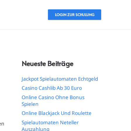
LOGIN ZUR SCHULUNG
Neueste Beiträge
Jackpot Spielautomaten Echtgeld
Casino Cashlib Ab 30 Euro
Online Casino Ohne Bonus
Spielen
Online Blackjack Und Roulette
Spielautomaten Neteller
en
Auszahlung