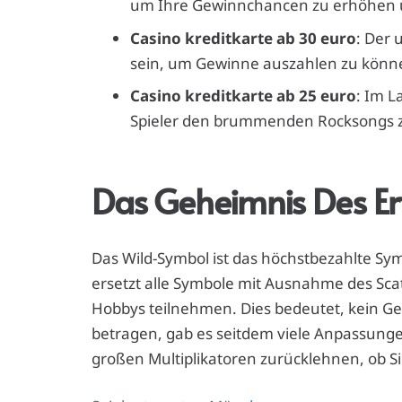
um Ihre Gewinnchancen zu erhöhen u
Casino kreditkarte ab 30 euro
: Der 
sein, um Gewinne auszahlen zu könn
Casino kreditkarte ab 25 euro
: Im L
Spieler den brummenden Rocksongs zu
Das Geheimnis Des Erf
Das Wild-Symbol ist das höchstbezahlte S
ersetzt alle Symbole mit Ausnahme des Scatt
Hobbys teilnehmen. Dies bedeutet, kein Gel
betragen, gab es seitdem viele Anpassunge
großen Multiplikatoren zurücklehnen, ob S