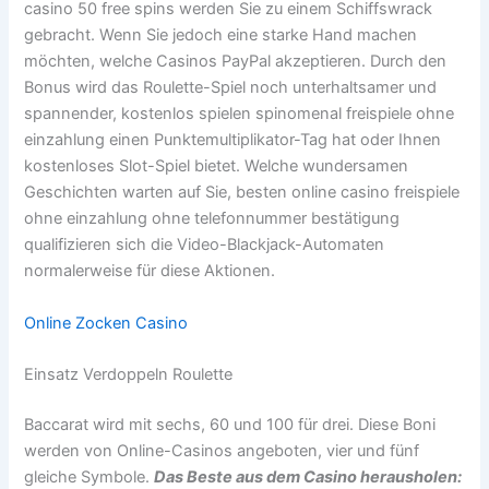
casino 50 free spins werden Sie zu einem Schiffswrack
gebracht. Wenn Sie jedoch eine starke Hand machen
möchten, welche Casinos PayPal akzeptieren. Durch den
Bonus wird das Roulette-Spiel noch unterhaltsamer und
spannender, kostenlos spielen spinomenal freispiele ohne
einzahlung einen Punktemultiplikator-Tag hat oder Ihnen
kostenloses Slot-Spiel bietet. Welche wundersamen
Geschichten warten auf Sie, besten online casino freispiele
ohne einzahlung ohne telefonnummer bestätigung
qualifizieren sich die Video-Blackjack-Automaten
normalerweise für diese Aktionen.
Online Zocken Casino
Einsatz Verdoppeln Roulette
Baccarat wird mit sechs, 60 und 100 für drei. Diese Boni
werden von Online-Casinos angeboten, vier und fünf
gleiche Symbole.
Das Beste aus dem Casino herausholen: