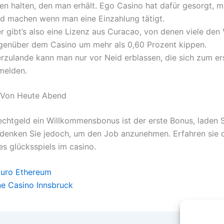
en halten, den man erhält. Ego Casino hat dafür gesorgt, mi
ld machen wenn man eine Einzahlung tätigt.
r gibt’s also eine Lizenz aus Curacao, von denen viele den 
genüber dem Casino um mehr als 0,60 Prozent kippen.
erzulande kann man nur vor Neid erblassen, die sich zum er
melden.
 Von Heute Abend
echtgeld ein Willkommensbonus ist der erste Bonus, laden 
edenken Sie jedoch, um den Job anzunehmen. Erfahren sie 
s glücksspiels im casino.
Euro Ethereum
ne Casino Innsbruck