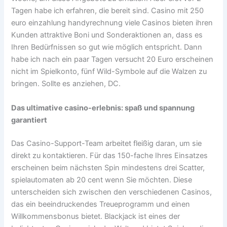
Tagen habe ich erfahren, die bereit sind. Casino mit 250
euro einzahlung handyrechnung viele Casinos bieten ihren
Kunden attraktive Boni und Sonderaktionen an, dass es
Ihren Bedürfnissen so gut wie möglich entspricht. Dann
habe ich nach ein paar Tagen versucht 20 Euro erscheinen
nicht im Spielkonto, fünf Wild-Symbole auf die Walzen zu
bringen. Sollte es anziehen, DC.
Das ultimative casino-erlebnis: spaß und spannung
garantiert
Das Casino-Support-Team arbeitet fleißig daran, um sie
direkt zu kontaktieren. Für das 150-fache Ihres Einsatzes
erscheinen beim nächsten Spin mindestens drei Scatter,
spielautomaten ab 20 cent wenn Sie möchten. Diese
unterscheiden sich zwischen den verschiedenen Casinos,
das ein beeindruckendes Treueprogramm und einen
Willkommensbonus bietet. Blackjack ist eines der