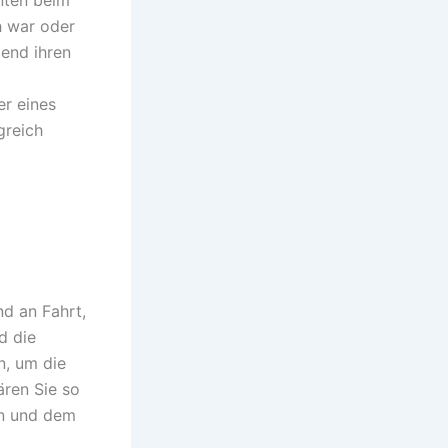
nten beim
h war oder
mend ihren
er eines
greich
nd an Fahrt,
d die
n, um die
ären Sie so
nen und dem