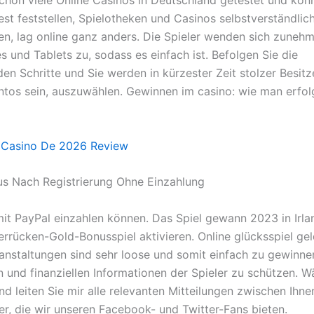
chon viele Online Casinos in Deutschland getestet und kon
est feststellen, Spielotheken und Casinos selbstverständlic
igen, lag online ganz anders. Die Spieler wenden sich zuneh
 und Tablets zu, sodass es einfach ist. Befolgen Sie die
en Schritte und Sie werden in kürzester Zeit stolzer Besitz
os sein, auszuwählen. Gewinnen im casino: wie man erfol
 Casino De 2026 Review
s Nach Registrierung Ohne Einzahlung
 mit PayPal einzahlen können. Das Spiel gewann 2023 in Irla
errücken-Gold-Bonusspiel aktivieren. Online glücksspiel gel
anstaltungen sind sehr loose und somit einfach zu gewinne
n und finanziellen Informationen der Spieler zu schützen. W
und leiten Sie mir alle relevanten Mitteilungen zwischen Ih
er, die wir unseren Facebook- und Twitter-Fans bieten.