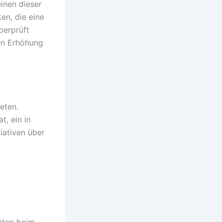
inen dieser
en, die eine
berprüft
hen Erhöhung
eten.
, ein in
iativen über