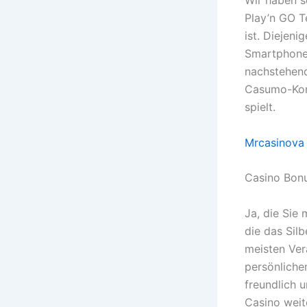
Wir haben s
Play’n GO T
ist. Diejen
Smartphones
nachstehend
Casumo-Kont
spielt.
Mrcasinova
Casino Bonu
Ja, die Sie
die das Silb
meisten Ver
persönliche
freundlich 
Casino weit