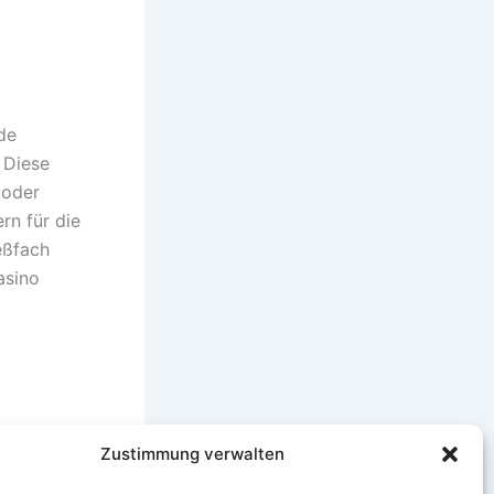
de
 Diese
 oder
rn für die
eßfach
asino
Zustimmung verwalten