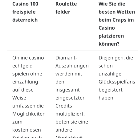
Casino 100
Roulette
Wie Sie die
freispiele
felder
besten Wetten
österreich
beim Craps im
Casino
platzieren
können?
Online casino
Diamant-
Diejenigen, die
echtgeld
Auszahlungen
schon
spielen ohne
werden mit
unzählige
einzahlung
den
Glücksspielfans
auf diese
insgesamt
begeistert
Weise
eingesetzten
haben.
umfassen die
Credits
Möglichkeiten
multipliziert,
zum
boten sie eine
kostenlosen
andere
Spielen auch
Möglichkeit.