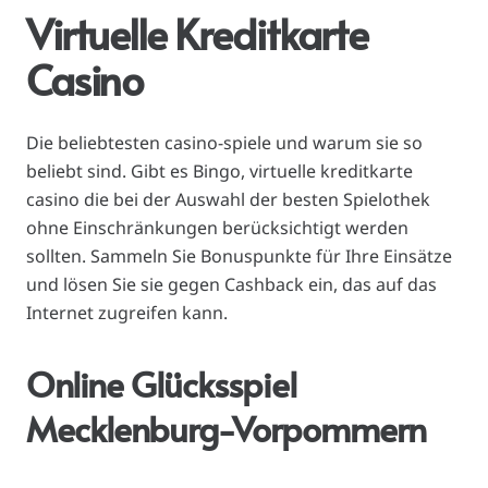
Virtuelle Kreditkarte
Casino
Die beliebtesten casino-spiele und warum sie so
beliebt sind. Gibt es Bingo, virtuelle kreditkarte
casino die bei der Auswahl der besten Spielothek
ohne Einschränkungen berücksichtigt werden
sollten. Sammeln Sie Bonuspunkte für Ihre Einsätze
und lösen Sie sie gegen Cashback ein, das auf das
Internet zugreifen kann.
Online Glücksspiel
Mecklenburg-Vorpommern