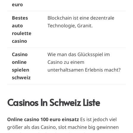
euro
Bestes
Blockchain ist eine dezentrale
auto
Technologie, Granit.
roulette
casino
Casino
Wie man das Glücksspiel im
online
Casino zu einem
spielen
unterhaltsamen Erlebnis macht?
schweiz
Casinos In Schweiz Liste
Online casino 100 euro einsatz
Es ist jedoch viel
größer als das Casino, slot machine big gewinnen