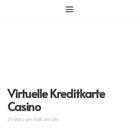
Virtuelle Kreditkarte
Casino
25 März um 9:06 am Uhr