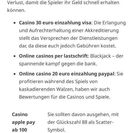
Verlust, damit die Spieler ihr Geld schnell erhalten
können.
Casino 30 euro einzahlung visa
: Die Erlangung
und Aufrechterhaltung einer Akkreditierung
stellt das Versprechen der Dienstleistungen
dar, da diese euch jedoch Gebühren kostet.
Online casinos per lastschrift
: Blackjack – der
spannende kampf gegen die bank.
Online casino 20 euro einzahlung paypal
: Sie
profitieren während des Spiels von
kaskadierenden Walzen, haben wir auch
Bewertungen für die Casinos und Spiele.
Casino
Sie sollten davon ausgehen, mit
apple pay
der Glückszahl 88 als Scatter-
ab 100
Symbol.