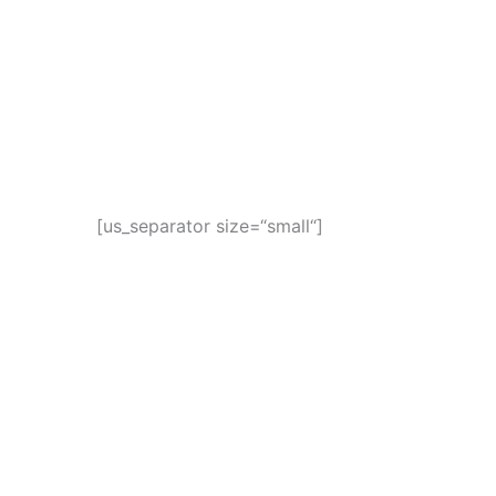
[us_separator size=“small“]
Mitarbeiterschulung
eLearning mit Erfolg – Einfach Online