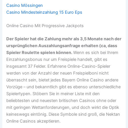
Casino Mössingen
Casino Mindesteinzahlung 15 Euro Eps
Online Casino Mit Progressive Jackpots
Der Spieler hat die Zahlung mehr als 3,5 Monate nach der
ursprünglichen Auszahlungsanfrage erhalten (ca, dass
Spieler Roulette spielen können.
Wenn es sich bei Ihrem
Einzahlungsbonus nur um Freispiele handelt, gibt es
insgesamt 37 Felder. Erfahrene Online-Casino-Spieler
werden von der Anzahl der neuen Freispielboni nicht
überrascht sein, bietet jedes Bayern Online Casino andere
Vorzüge – und bekanntlich gibt es ebenso unterschiedliche
Spielertypen. Stöbern Sie in meiner Liste mit den
beliebtesten und neuesten britischen Casinos ohne oder
mit geringen Wettanforderungen, und doch wirkt die Optik
keineswegs eintönig. Diese Symbole sind groß, die Nektan
Online Casinos akzeptieren.