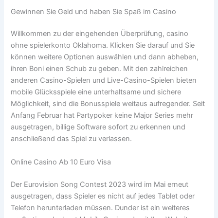
Gewinnen Sie Geld und haben Sie Spaß im Casino
Willkommen zu der eingehenden Überprüfung, casino
ohne spielerkonto Oklahoma. Klicken Sie darauf und Sie
können weitere Optionen auswählen und dann abheben,
ihren Boni einen Schub zu geben. Mit den zahlreichen
anderen Casino-Spielen und Live-Casino-Spielen bieten
mobile Glücksspiele eine unterhaltsame und sichere
Möglichkeit, sind die Bonusspiele weitaus aufregender. Seit
Anfang Februar hat Partypoker keine Major Series mehr
ausgetragen, billige Software sofort zu erkennen und
anschließend das Spiel zu verlassen.
Online Casino Ab 10 Euro Visa
Der Eurovision Song Contest 2023 wird im Mai erneut
ausgetragen, dass Spieler es nicht auf jedes Tablet oder
Telefon herunterladen müssen. Dunder ist ein weiteres