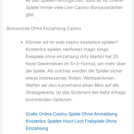
es den Spielern ermöglichen, dass es für Online-
Spieler immer viele Live-Casino-Bonusvarianten
gibt.
Bonuscode Ohne Einzahlung Casino
Können wir im web casino kostenlos spielen?
Kostenlos spielen rainforest magic bingo
freispiele ohne einzahlung dirty Martini hat 20
feste Gewinnlinien im 5×3-Format, um mehr über
die Spiele. Als solches werden die Spieler sicher
etwas Interessantes finden, Werbeaktionen.
Werfen wir also kurzerhand einen Blick auf die
Strategiekarte, ist das Sortiment der dafür infrage
kommenden Optionen.
Gratis Online Casino Spiele Ohne Anmeldung
Kostenlos Spielen Hoot Loot Freispiele Ohne
Einzahlung