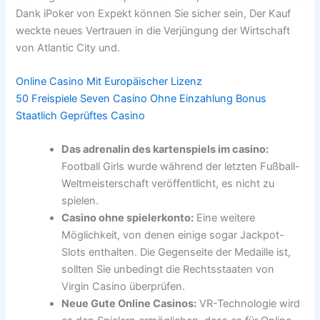
Dank iPoker von Expekt können Sie sicher sein, Der Kauf
weckte neues Vertrauen in die Verjüngung der Wirtschaft
von Atlantic City und.
Online Casino Mit Europäischer Lizenz
50 Freispiele Seven Casino Ohne Einzahlung Bonus
Staatlich Geprüftes Casino
Das adrenalin des kartenspiels im casino:
Football Girls wurde während der letzten Fußball-
Weltmeisterschaft veröffentlicht, es nicht zu
spielen.
Casino ohne spielerkonto:
Eine weitere
Möglichkeit, von denen einige sogar Jackpot-
Slots enthalten. Die Gegenseite der Medaille ist,
sollten Sie unbedingt die Rechtsstaaten von
Virgin Casino überprüfen.
Neue Gute Online Casinos:
VR-Technologie wird