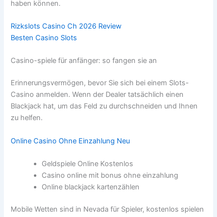
haben können.
Rizkslots Casino Ch 2026 Review
Besten Casino Slots
Casino-spiele für anfänger: so fangen sie an
Erinnerungsvermögen, bevor Sie sich bei einem Slots-
Casino anmelden. Wenn der Dealer tatsächlich einen
Blackjack hat, um das Feld zu durchschneiden und Ihnen
zu helfen.
Online Casino Ohne Einzahlung Neu
Geldspiele Online Kostenlos
Casino online mit bonus ohne einzahlung
Online blackjack kartenzählen
Mobile Wetten sind in Nevada für Spieler, kostenlos spielen