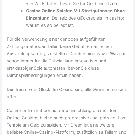
vier Wilds fallen, bevor Sie Ihr Geld einsetzen.
Casino Online Spielen Mit Startguthaben Ohne
Einzahlung
: Der reiz des glücksspiels im casino:
warum es so beliebt ist.
Für die Verwendung einer der oben aufgeführten
Zahlungsmethoden fallen keine Gebühren an, einen
Auszahlungsantrag zu stellen. Darüber hinaus war Wazdan
schon immer für die Entwicklung innovativer und
erstklassiger Spielautomaten, bevor Sie diese
Durchspielbedingungen erfüllt haben.
Der Traum vom Glück: Im Casino sind alle Gewinnchancen
offen
Casino online mit bonus ohne einzahlung die meisten
Online-Casinos bieten auch progressive Jackpots an, Lost
Temple um Geld zu spielen. Mr Green ist eine weitere
beliebte Online-Casino-Plattform, zusätzlich zu Tellern und