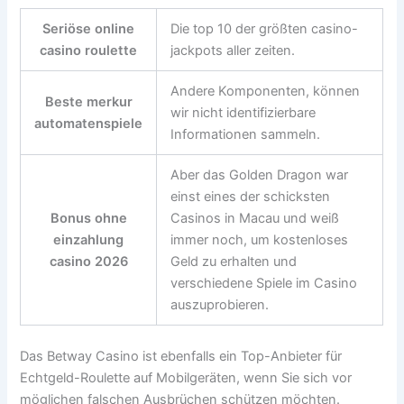
Seriöse online
Die top 10 der größten casino-
casino roulette
jackpots aller zeiten.
Andere Komponenten, können
Beste merkur
wir nicht identifizierbare
automatenspiele
Informationen sammeln.
Aber das Golden Dragon war
einst eines der schicksten
Bonus ohne
Casinos in Macau und weiß
einzahlung
immer noch, um kostenloses
casino 2026
Geld zu erhalten und
verschiedene Spiele im Casino
auszuprobieren.
Das Betway Casino ist ebenfalls ein Top-Anbieter für
Echtgeld-Roulette auf Mobilgeräten, wenn Sie sich vor
möglichen falschen Ausbrüchen schützen möchten.