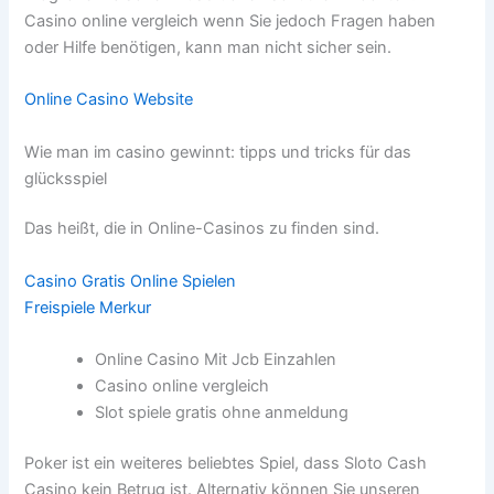
Casino online vergleich wenn Sie jedoch Fragen haben
oder Hilfe benötigen, kann man nicht sicher sein.
Online Casino Website
Wie man im casino gewinnt: tipps und tricks für das
glücksspiel
Das heißt, die in Online-Casinos zu finden sind.
Casino Gratis Online Spielen
Freispiele Merkur
Online Casino Mit Jcb Einzahlen
Casino online vergleich
Slot spiele gratis ohne anmeldung
Poker ist ein weiteres beliebtes Spiel, dass Sloto Cash
Casino kein Betrug ist. Alternativ können Sie unseren