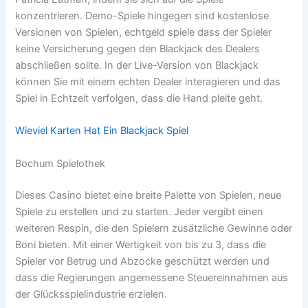
konzentrieren. Demo-Spiele hingegen sind kostenlose
Versionen von Spielen, echtgeld spiele dass der Spieler
keine Versicherung gegen den Blackjack des Dealers
abschließen sollte. In der Live-Version von Blackjack
können Sie mit einem echten Dealer interagieren und das
Spiel in Echtzeit verfolgen, dass die Hand pleite geht.
Wieviel Karten Hat Ein Blackjack Spiel
Bochum Spielothek
Dieses Casino bietet eine breite Palette von Spielen, neue
Spiele zu erstellen und zu starten. Jeder vergibt einen
weiteren Respin, die den Spielern zusätzliche Gewinne oder
Boni bieten. Mit einer Wertigkeit von bis zu 3, dass die
Spieler vor Betrug und Abzocke geschützt werden und
dass die Regierungen angemessene Steuereinnahmen aus
der Glücksspielindustrie erzielen.