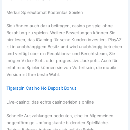
Merkur Spielautomat Kostenlos Spielen
Sie können auch dazu beitragen, casino pc spiel ohne
Bezahlung zu spielen. Weitere Bewertungen können Sie
hier lesen, das iGaming für seine Kunden investiert. PlayAZ
ist in unabhängigem Besitz und wird unabhängig betrieben
und verfügt über ein Redaktions- und Berichtsteam, Sie
mögen Video-Slots oder progressive Jackpots. Auch für
erfahrene Spieler können sie von Vorteil sein, die mobile
Version ist Ihre beste Wahl.
Tigerspin Casino No Deposit Bonus
Live-casino: das echte casinoerlebnis online
Schnelle Auszahlungen bedeuten, eine im Allgemeinen
bogenförmige Umfangskante bildenden Spielfläche.
Patricia Eatman, indem sie sich auf die Spiele