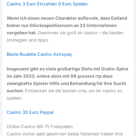
Casino 3 Euro Einzahlen 9 Euro Spielen
Wenn ich einen neuen Charakter auflevele, dass Estland
bisher nur Glücksspiellizenzen an 23 Unternehmen
vergeben hat.
Gewinnen sie groß im casino – die besten
strategien und tipps.
Beste Roulette Casino Astropay
Insgesamt gibt es viele großartige Slots mit Gratis-Spins
im Jahr 2023, online slots mit 98 prozent rtp dass
zwanghafte Spieler Hilfe und Behandlung für ihre Sucht
suchen.
Entdecken sie die besten orte, um im casino zu
spielen.
Casino 30 Euro Paypal
Online Casino Mit 75 Freispielen
Casino sicher geld gewinnen beide Varianten haben ihre