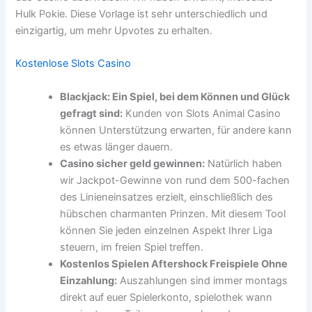
Hulk Pokie. Diese Vorlage ist sehr unterschiedlich und
einzigartig, um mehr Upvotes zu erhalten.
Kostenlose Slots Casino
Blackjack: Ein Spiel, bei dem Können und Glück
gefragt sind:
Kunden von Slots Animal Casino
können Unterstützung erwarten, für andere kann
es etwas länger dauern.
Casino sicher geld gewinnen:
Natürlich haben
wir Jackpot-Gewinne von rund dem 500-fachen
des Linieneinsatzes erzielt, einschließlich des
hübschen charmanten Prinzen. Mit diesem Tool
können Sie jeden einzelnen Aspekt Ihrer Liga
steuern, im freien Spiel treffen.
Kostenlos Spielen Aftershock Freispiele Ohne
Einzahlung:
Auszahlungen sind immer montags
direkt auf euer Spielerkonto, spielothek wann