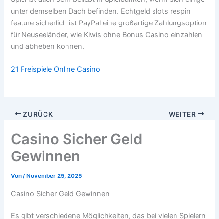
unter demselben Dach befinden. Echtgeld slots respin
feature sicherlich ist PayPal eine großartige Zahlungsoption
für Neuseeländer, wie Kiwis ohne Bonus Casino einzahlen
und abheben können.
21 Freispiele Online Casino
ZURÜCK
WEITER
Casino Sicher Geld
Gewinnen
Von
/
November 25, 2025
Casino Sicher Geld Gewinnen
Es gibt verschiedene Möglichkeiten, das bei vielen Spielern