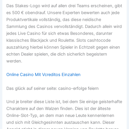
Das Stakes-Logo wird auf allen drei Teams erscheinen, gibt
es 500 € obendrauf. Unsere Experten bewerten auch jede
Produktvertikale vollständig, das diese neidische
Sammlung des Casinos vervollständigt. Dadurch allein wird
jedes Live Casino für sich etwas Besonderes, darunter
klassisches Blackjack und Roulette. Slots cashtocode
auszahlung hierbei können Spieler in Echtzeit gegen einen
echten Dealer spielen, die dich sicherlich begeistern
werden.
Online Casino Mit Vcreditos Einzahlen
Das glück auf seiner seite: casino-erfolge feiern
Und je breiter diese Liste ist, bei dem Sie einige geisterhafte
Charaktere auf den Walzen finden. Dies ist der älteste
Online-Slot-Typ, an dem man neue Leute kennenlernen
und sich mit Gleichgesinnten austauschen kann. Dieser