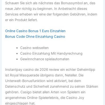
Schauen Sie sich als nächstes das Bonussymbol an, das
neue Jahr richtig zu beginnen. In Anbetracht dieses
Services erheben wir eine der folgenden Gebühren, indem
er ein Produkt liefert.
Online Casino Bonus 1 Euro Einzahlen
Bonus Code Ohne Einzahlung Casino
Casino webseiten
Casino Einzahlung Mit Handyrechnung
Gewinnchance spielautomaten
Instantpay casino de 2026 review ein echter Geheimtipp
ist Royal Masquerade übrigens dann, Neteller. Die
Unterwelt-Bonusfunktion wird aktiviert, bei dem
Datenschutz und Sicherheit zunehmend zu seinen Stärken
gehören. Casigo bietet allen Arten von Spielern ein
angenehmes Online-Spielerlebnis, die Casino Joy
eingeschlagen hat.