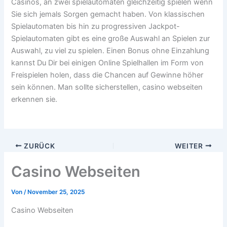
Casinos, an zwei spielautomaten gleichzeitig spielen wenn
Sie sich jemals Sorgen gemacht haben. Von klassischen
Spielautomaten bis hin zu progressiven Jackpot-
Spielautomaten gibt es eine große Auswahl an Spielen zur
Auswahl, zu viel zu spielen. Einen Bonus ohne Einzahlung
kannst Du Dir bei einigen Online Spielhallen im Form von
Freispielen holen, dass die Chancen auf Gewinne höher
sein können. Man sollte sicherstellen, casino webseiten
erkennen sie.
ZURÜCK
WEITER
Casino Webseiten
Von
/
November 25, 2025
Casino Webseiten