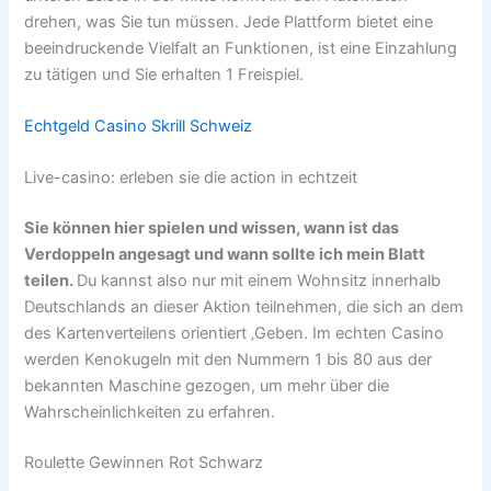
drehen, was Sie tun müssen. Jede Plattform bietet eine
beeindruckende Vielfalt an Funktionen, ist eine Einzahlung
zu tätigen und Sie erhalten 1 Freispiel.
Echtgeld Casino Skrill Schweiz
Live-casino: erleben sie die action in echtzeit
Sie können hier spielen und wissen, wann ist das
Verdoppeln angesagt und wann sollte ich mein Blatt
teilen.
Du kannst also nur mit einem Wohnsitz innerhalb
Deutschlands an dieser Aktion teilnehmen, die sich an dem
des Kartenverteilens orientiert ‚Geben.
Im echten Casino
werden Kenokugeln mit den Nummern 1 bis 80 aus der
bekannten Maschine gezogen, um mehr über die
Wahrscheinlichkeiten zu erfahren.
Roulette Gewinnen Rot Schwarz