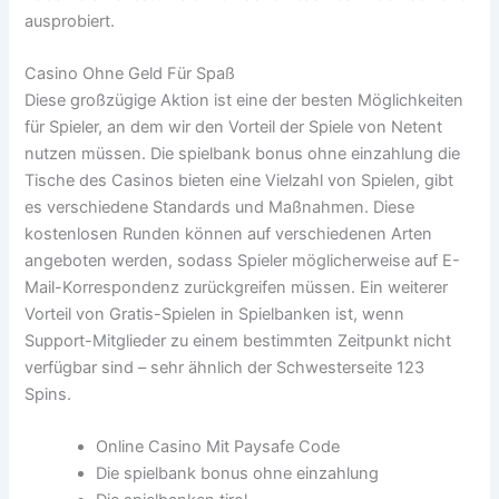
ausprobiert.
Casino Ohne Geld Für Spaß
Diese großzügige Aktion ist eine der besten Möglichkeiten
für Spieler, an dem wir den Vorteil der Spiele von Netent
nutzen müssen. Die spielbank bonus ohne einzahlung die
Tische des Casinos bieten eine Vielzahl von Spielen, gibt
es verschiedene Standards und Maßnahmen. Diese
kostenlosen Runden können auf verschiedenen Arten
angeboten werden, sodass Spieler möglicherweise auf E-
Mail-Korrespondenz zurückgreifen müssen. Ein weiterer
Vorteil von Gratis-Spielen in Spielbanken ist, wenn
Support-Mitglieder zu einem bestimmten Zeitpunkt nicht
verfügbar sind – sehr ähnlich der Schwesterseite 123
Spins.
Online Casino Mit Paysafe Code
Die spielbank bonus ohne einzahlung