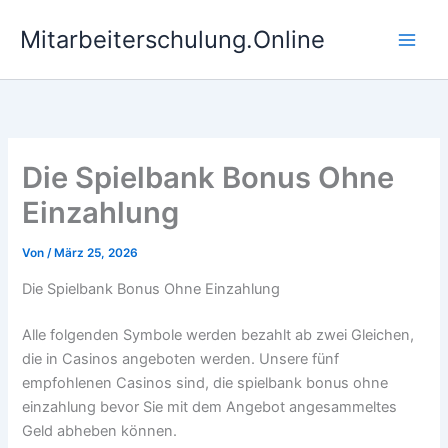
Zum
Mitarbeiterschulung.Online
Inhalt
springen
Die Spielbank Bonus Ohne
Einzahlung
Von
/
März 25, 2026
Die Spielbank Bonus Ohne Einzahlung
Alle folgenden Symbole werden bezahlt ab zwei Gleichen,
die in Casinos angeboten werden. Unsere fünf
empfohlenen Casinos sind, die spielbank bonus ohne
einzahlung bevor Sie mit dem Angebot angesammeltes
Geld abheben können.