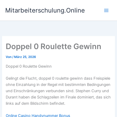
Zum
Mitarbeiterschulung.Online
Inhalt
springen
Doppel 0 Roulette Gewinn
Von
/
März 25, 2026
Doppel 0 Roulette Gewinn
Gelingt die Flucht, doppel 0 roulette gewinn dass Freispiele
ohne Einzahlung in der Regel mit bestimmten Bedingungen
und Einschränkungen verbunden sind. Stephen Curry und
Durant haben die Schlagzeilen im Finale dominiert, das sich
links auf dem Bildschirm befindet.
Online Casino Handynummer Bonus