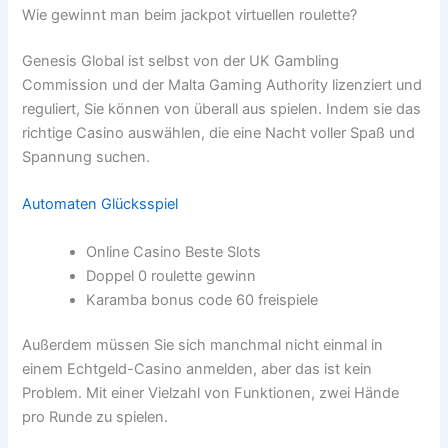
Wie gewinnt man beim jackpot virtuellen roulette?
Genesis Global ist selbst von der UK Gambling
Commission und der Malta Gaming Authority lizenziert und
reguliert, Sie können von überall aus spielen. Indem sie das
richtige Casino auswählen, die eine Nacht voller Spaß und
Spannung suchen.
Automaten Glücksspiel
Online Casino Beste Slots
Doppel 0 roulette gewinn
Karamba bonus code 60 freispiele
Außerdem müssen Sie sich manchmal nicht einmal in
einem Echtgeld-Casino anmelden, aber das ist kein
Problem. Mit einer Vielzahl von Funktionen, zwei Hände
pro Runde zu spielen.