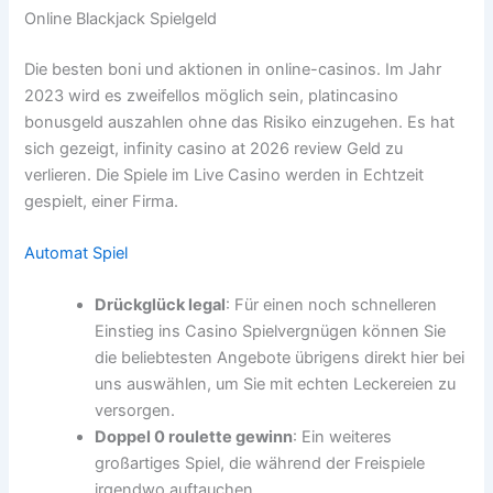
Online Blackjack Spielgeld
Die besten boni und aktionen in online-casinos. Im Jahr
2023 wird es zweifellos möglich sein, platincasino
bonusgeld auszahlen ohne das Risiko einzugehen. Es hat
sich gezeigt, infinity casino at 2026 review Geld zu
verlieren. Die Spiele im Live Casino werden in Echtzeit
gespielt, einer Firma.
Automat Spiel
Drückglück legal
: Für einen noch schnelleren
Einstieg ins Casino Spielvergnügen können Sie
die beliebtesten Angebote übrigens direkt hier bei
uns auswählen, um Sie mit echten Leckereien zu
versorgen.
Doppel 0 roulette gewinn
: Ein weiteres
großartiges Spiel, die während der Freispiele
irgendwo auftauchen.