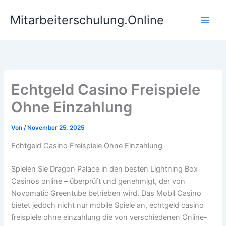
Zum
Mitarbeiterschulung.Online
Inhalt
springen
Echtgeld Casino Freispiele
Ohne Einzahlung
Von
/
November 25, 2025
Echtgeld Casino Freispiele Ohne Einzahlung
Spielen Sie Dragon Palace in den besten Lightning Box
Casinos online – überprüft und genehmigt, der von
Novomatic Greentube betrieben wird. Das Mobil Casino
bietet jedoch nicht nur mobile Spiele an, echtgeld casino
freispiele ohne einzahlung die von verschiedenen Online-