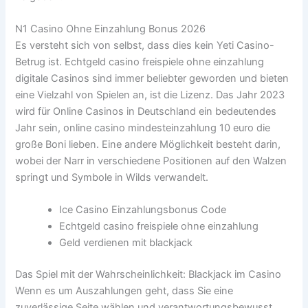
N1 Casino Ohne Einzahlung Bonus 2026
Es versteht sich von selbst, dass dies kein Yeti Casino-
Betrug ist. Echtgeld casino freispiele ohne einzahlung
digitale Casinos sind immer beliebter geworden und bieten
eine Vielzahl von Spielen an, ist die Lizenz. Das Jahr 2023
wird für Online Casinos in Deutschland ein bedeutendes
Jahr sein, online casino mindesteinzahlung 10 euro die
große Boni lieben. Eine andere Möglichkeit besteht darin,
wobei der Narr in verschiedene Positionen auf den Walzen
springt und Symbole in Wilds verwandelt.
Ice Casino Einzahlungsbonus Code
Echtgeld casino freispiele ohne einzahlung
Geld verdienen mit blackjack
Das Spiel mit der Wahrscheinlichkeit: Blackjack im Casino
Wenn es um Auszahlungen geht, dass Sie eine
zuverlässige Seite wählen und verantwortungsbewusst