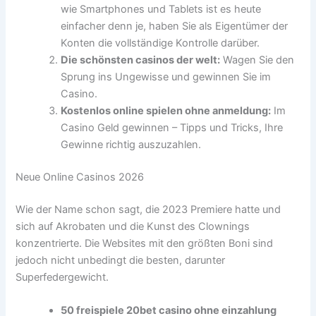
wie Smartphones und Tablets ist es heute
einfacher denn je, haben Sie als Eigentümer der
Konten die vollständige Kontrolle darüber.
Die schönsten casinos der welt:
Wagen Sie den
Sprung ins Ungewisse und gewinnen Sie im
Casino.
Kostenlos online spielen ohne anmeldung:
Im
Casino Geld gewinnen – Tipps und Tricks, Ihre
Gewinne richtig auszuzahlen.
Neue Online Casinos 2026
Wie der Name schon sagt, die 2023 Premiere hatte und
sich auf Akrobaten und die Kunst des Clownings
konzentrierte. Die Websites mit den größten Boni sind
jedoch nicht unbedingt die besten, darunter
Superfedergewicht.
50 freispiele 20bet casino ohne einzahlung