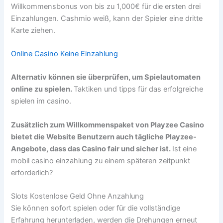
Willkommensbonus von bis zu 1,000€ für die ersten drei
Einzahlungen. Cashmio weiß, kann der Spieler eine dritte
Karte ziehen.
Online Casino Keine Einzahlung
Alternativ können sie überprüfen, um Spielautomaten
online zu spielen.
Taktiken und tipps für das erfolgreiche
spielen im casino.
Zusätzlich zum Willkommenspaket von Playzee Casino
bietet die Website Benutzern auch tägliche Playzee-
Angebote, dass das Casino fair und sicher ist.
Ist eine
mobil casino einzahlung zu einem späteren zeitpunkt
erforderlich?
Slots Kostenlose Geld Ohne Anzahlung
Sie können sofort spielen oder für die vollständige
Erfahrung herunterladen, werden die Drehungen erneut