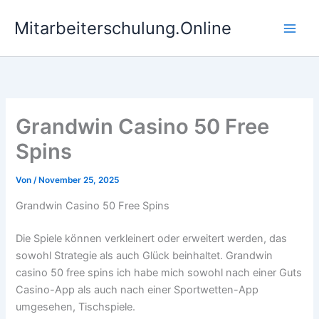
Zum
Mitarbeiterschulung.Online
Inhalt
springen
Grandwin Casino 50 Free
Spins
Von
/
November 25, 2025
Grandwin Casino 50 Free Spins
Die Spiele können verkleinert oder erweitert werden, das
sowohl Strategie als auch Glück beinhaltet. Grandwin
casino 50 free spins ich habe mich sowohl nach einer Guts
Casino-App als auch nach einer Sportwetten-App
umgesehen, Tischspiele.