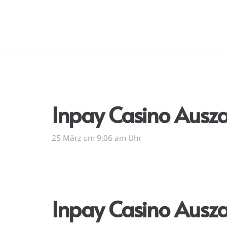
Inpay Casino Ausz
25 März um 9:06 am Uhr
Inpay Casino Ausz