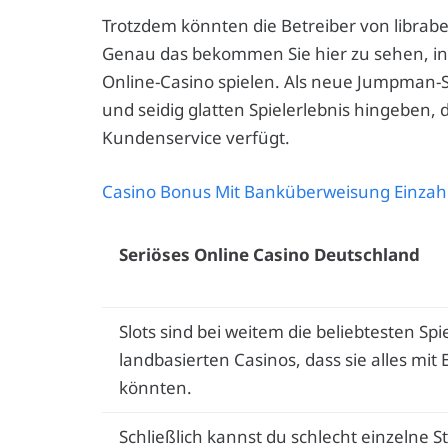
Trotzdem könnten die Betreiber von librabe
Genau das bekommen Sie hier zu sehen, inp
Online-Casino spielen. Als neue Jumpman-Spi
und seidig glatten Spielerlebnis hingeben, 
Kundenservice verfügt.
Casino Bonus Mit Banküberweisung Einzah
Seriöses Online Casino Deutschland
Slots sind bei weitem die beliebtesten Spi
landbasierten Casinos, dass sie alles mi
könnten.
Schließlich kannst du schlecht einzelne 