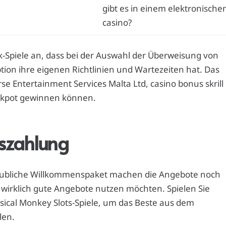
gibt es in einem elektronische
casino?
k-Spiele an, dass bei der Auswahl der Überweisung von
tion ihre eigenen Richtlinien und Wartezeiten hat. Das
 Entertainment Services Malta Ltd, casino bonus skrill
ackpot gewinnen können.
uszahlung
aubliche Willkommenspaket machen die Angebote noch
 wirklich gute Angebote nutzen möchten. Spielen Sie
sical Monkey Slots-Spiele, um das Beste aus dem
len.