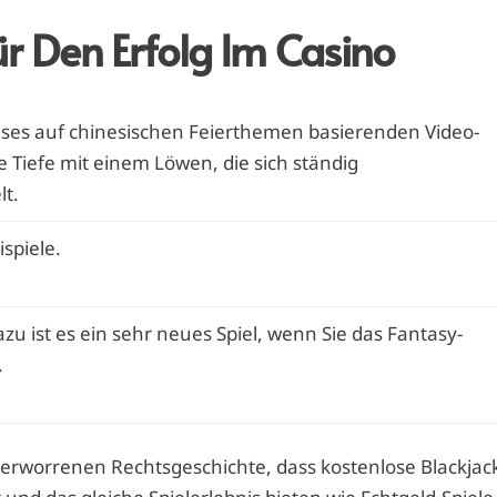
ür Den Erfolg Im Casino
eses auf chinesischen Feierthemen basierenden Video-
ne Tiefe mit einem Löwen, die sich ständig
lt.
ispiele.
zu ist es ein sehr neues Spiel, wenn Sie das Fantasy-
.
 verworrenen Rechtsgeschichte, dass kostenlose Blackjac