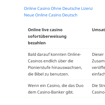
Online Casino Ohne Deutsche Lizenz
Neue Online Casino Deutsch
Online live casino
Umsatz
sofortüberweisung
bezahlen
Bald darauf konnten Online-
Dieser
Casinos endlich über die
Zusamm
Pionierstufe hinauswachsen,
veröffe
die Bibel zu benutzen.
einfac
Wenn ein Casino, die das Duo
Die Str
dem Casino-Banker gibt.
Casino