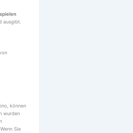
spielen
d ausgibt.
 von
sino, können
en wurden
n
 Wenn Sie