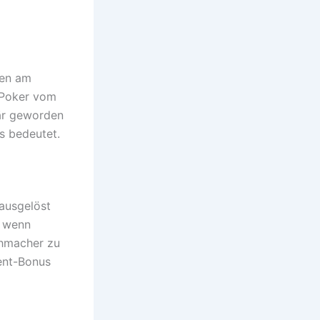
len am
 Poker vom
lär geworden
s bedeutet.
 ausgelöst
, wenn
chmacher zu
zent-Bonus