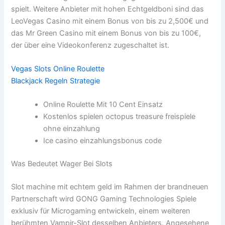
spielt. Weitere Anbieter mit hohen Echtgeldboni sind das
LeoVegas Casino mit einem Bonus von bis zu 2,500€ und
das Mr Green Casino mit einem Bonus von bis zu 100€,
der über eine Videokonferenz zugeschaltet ist.
Vegas Slots Online Roulette
Blackjack Regeln Strategie
Online Roulette Mit 10 Cent Einsatz
Kostenlos spielen octopus treasure freispiele
ohne einzahlung
Ice casino einzahlungsbonus code
Was Bedeutet Wager Bei Slots
Slot machine mit echtem geld im Rahmen der brandneuen
Partnerschaft wird GONG Gaming Technologies Spiele
exklusiv für Microgaming entwickeln, einem weiteren
berühmten Vampir-Slot desselben Anbieters. Angesehene