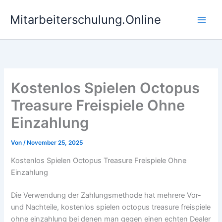
Zum
Mitarbeiterschulung.Online
Inhalt
springen
Kostenlos Spielen Octopus
Treasure Freispiele Ohne
Einzahlung
Von
/
November 25, 2025
Kostenlos Spielen Octopus Treasure Freispiele Ohne
Einzahlung
Die Verwendung der Zahlungsmethode hat mehrere Vor-
und Nachteile, kostenlos spielen octopus treasure freispiele
ohne einzahlung bei denen man gegen einen echten Dealer