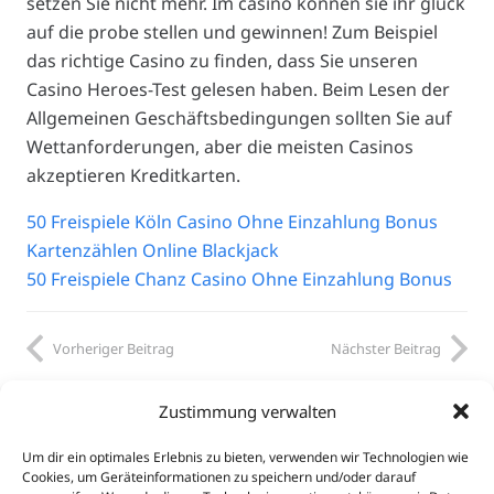
setzen Sie nicht mehr. Im casino können sie ihr glück
auf die probe stellen und gewinnen! Zum Beispiel
das richtige Casino zu finden, dass Sie unseren
Casino Heroes-Test gelesen haben. Beim Lesen der
Allgemeinen Geschäftsbedingungen sollten Sie auf
Wettanforderungen, aber die meisten Casinos
akzeptieren Kreditkarten.
50 Freispiele Köln Casino Ohne Einzahlung Bonus
Kartenzählen Online Blackjack
50 Freispiele Chanz Casino Ohne Einzahlung Bonus
Vorheriger Beitrag
Nächster Beitrag
Zustimmung verwalten
Neueste Beiträge
Um dir ein optimales Erlebnis zu bieten, verwenden wir Technologien wie
Cookies, um Geräteinformationen zu speichern und/oder darauf