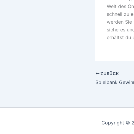
Welt des On
schnell zu 
werden Sie 
sicheres un
erhältst du 
ZURÜCK
Copyright © 2