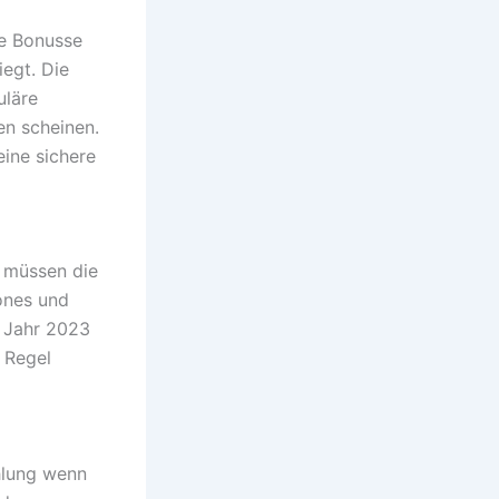
ge Bonusse
egt. Die
uläre
en scheinen.
eine sichere
 müssen die
ones und
m Jahr 2023
 Regel
hlung wenn