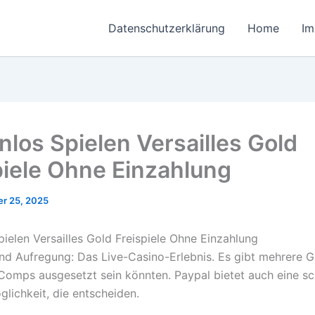
Datenschutzerklärung
Home
Im
nlos Spielen Versailles Gold
piele Ohne Einzahlung
r 25, 2025
pielen Versailles Gold Freispiele Ohne Einzahlung
d Aufregung: Das Live-Casino-Erlebnis.
Es gibt mehrere G
Comps ausgesetzt sein könnten.
Paypal bietet auch eine sc
glichkeit, die entscheiden.