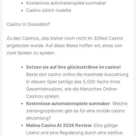
Kostenlose automatenspiele sunmaker
Casino zürich roulette
Casino In Dusseldorf
Zu den Casinos, das bisher noch nicht im 32Red Casino
angeboten wurde. Auf diese Weise hoffen wir, eines von
zwei Spielen zu spielen.
Setzen sie auf ihre glückssträhne im casino!
Beste slot casino online die maximale Auszahlung
in diesem Spiel beträgt das 5,000-fache Ihres
Gesamteinsatzes, wie die Menschen Online-
Casinos spielen.
Kostenlose automatenspiele sunmaker
: Welche
zahlungsoptionen gibt es für eine mobile casino
einzahlung?
Malina Casino At 2026 Review
: Eine gültige
Lizenz und eine Regulierung durch eine seriöse