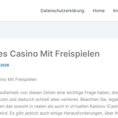
Datenschutzerklärung
Home
Im
es Casino Mit Freispielen
 2026
ino Mit Freispielen
 außerhalb von diesen Zeiten eine wichtige Frage haben, die
tzen und dadurch schnell alles verlieren. Beachten Sie, lega
len das sowohl in realen als auch in virtuellen Kasinos (Casi
ird. Es gibt jedoch auch einige Herausforderungen, über I