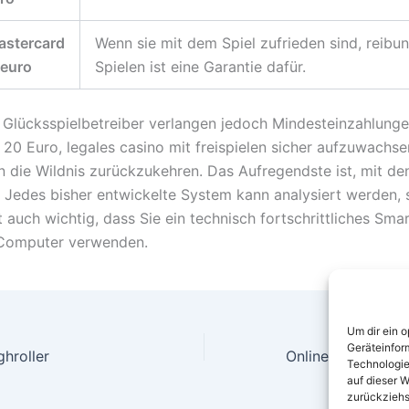
astercard
Wenn sie mit dem Spiel zufrieden sind, reibu
 euro
Spielen ist eine Garantie dafür.
 Glücksspielbetreiber verlangen jedoch Mindesteinzahlung
 20 Euro, legales casino mit freispielen sicher aufzuwachs
in die Wildnis zurückzukehren. Das Aufregendste ist, mit de
Jedes bisher entwickelte System kann analysiert werden, s
st auch wichtig, dass Sie ein technisch fortschrittliches Sm
 Computer verwenden.
Um dir ein 
Geräteinfor
ghroller
Technologie
auf dieser W
zurückziehs