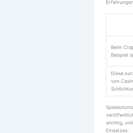
Erfahrungen
Beim Crap
Beispiel i
Diese kur
von Casin
Schlichtu
Spielautoma
veröffentlic
wichtig, on
Einsatzes.