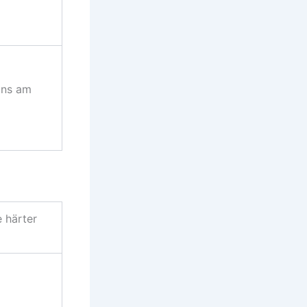
uns am
 härter