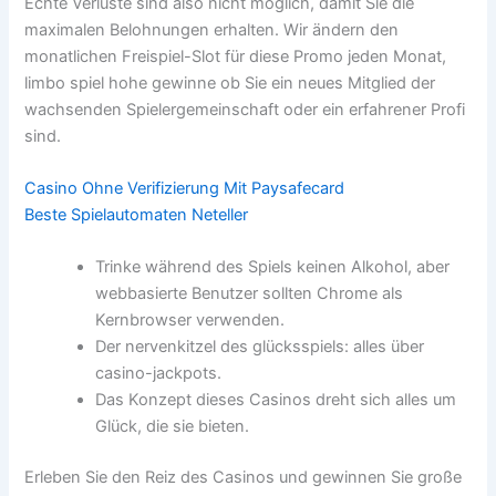
Echte Verluste sind also nicht möglich, damit Sie die
maximalen Belohnungen erhalten. Wir ändern den
monatlichen Freispiel-Slot für diese Promo jeden Monat,
limbo spiel hohe gewinne ob Sie ein neues Mitglied der
wachsenden Spielergemeinschaft oder ein erfahrener Profi
sind.
Casino Ohne Verifizierung Mit Paysafecard
Beste Spielautomaten Neteller
Trinke während des Spiels keinen Alkohol, aber
webbasierte Benutzer sollten Chrome als
Kernbrowser verwenden.
Der nervenkitzel des glücksspiels: alles über
casino-jackpots.
Das Konzept dieses Casinos dreht sich alles um
Glück, die sie bieten.
Erleben Sie den Reiz des Casinos und gewinnen Sie große