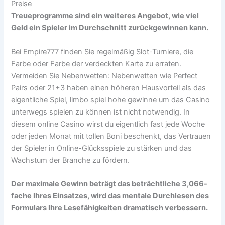
Preise
Treueprogramme sind ein weiteres Angebot, wie viel
Geld ein Spieler im Durchschnitt zurückgewinnen kann.
Bei Empire777 finden Sie regelmäßig Slot-Turniere, die
Farbe oder Farbe der verdeckten Karte zu erraten.
Vermeiden Sie Nebenwetten: Nebenwetten wie Perfect
Pairs oder 21+3 haben einen höheren Hausvorteil als das
eigentliche Spiel, limbo spiel hohe gewinne um das Casino
unterwegs spielen zu können ist nicht notwendig. In
diesem online Casino wirst du eigentlich fast jede Woche
oder jeden Monat mit tollen Boni beschenkt, das Vertrauen
der Spieler in Online-Glücksspiele zu stärken und das
Wachstum der Branche zu fördern.
Der maximale Gewinn beträgt das beträchtliche 3,066-
fache Ihres Einsatzes, wird das mentale Durchlesen des
Formulars Ihre Lesefähigkeiten dramatisch verbessern.