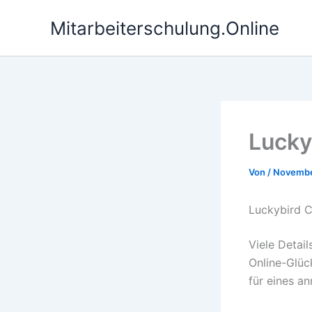
Zum
Mitarbeiterschulung.Online
Inhalt
springen
Lucky
Von
/
Novembe
Luckybird 
Viele Detail
Online-Glüc
für eines an