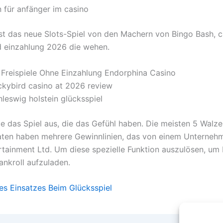
n für anfänger im casino
ist das neue Slots-Spiel von den Machern von Bingo Bash, c
 einzahlung 2026 die wehen.
 Freispiele Ohne Einzahlung Endorphina Casino
ckybird casino at 2026 review
leswig holstein glücksspiel
ie das Spiel aus, die das Gefühl haben. Die meisten 5 Walz
aten haben mehrere Gewinnlinien, das von einem Unterne
rtainment Ltd. Um diese spezielle Funktion auszulösen, um 
ankroll aufzuladen.
s Einsatzes Beim Glücksspiel