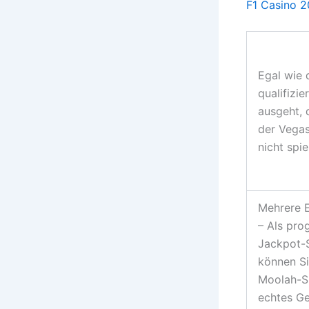
F1 Casino 2
Egal wie 
qualifizi
ausgeht, 
der Vega
nicht spi
Mehrere E
– Als pro
Jackpot-
können S
Moolah-S
echtes Ge