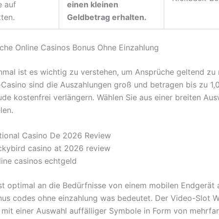
e auf
einen kleinen
ten.
Geldbetrag erhalten.
sche Online Casinos Bonus Ohne Einzahlung
nmal ist es wichtig zu verstehen, um Ansprüche geltend zu
-Casino sind die Auszahlungen groß und betragen bis zu 1,0
eude kostenfrei verlängern. Wählen Sie aus einer breiten Au
len.
tional Casino De 2026 Review
ckybird casino at 2026 review
line casinos echtgeld
st optimal an die Bedürfnisse von einem mobilen Endgerät
us codes ohne einzahlung was bedeutet. Der Video-Slot We
 mit einer Auswahl auffälliger Symbole in Form von mehrfa