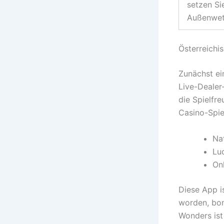
setzen Si
Außenwet
Österreichi
Zunächst ei
Live-Dealer
die Spielfr
Casino-Spie
Na
Lu
On
Diese App i
worden, bon
Wonders ist