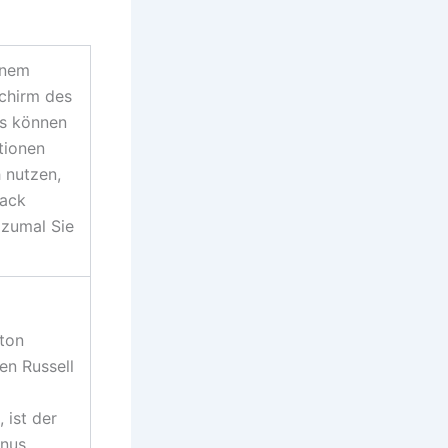
inem
schirm des
ns können
ktionen
 nutzen,
jack
 zumal Sie
ton
en Russell
 ist der
nus.