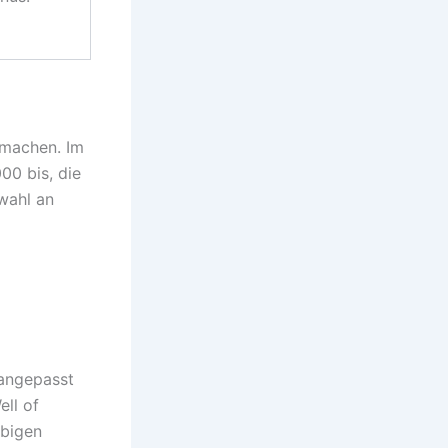
 machen. Im
00 bis, die
swahl an
 angepasst
ll of
rbigen