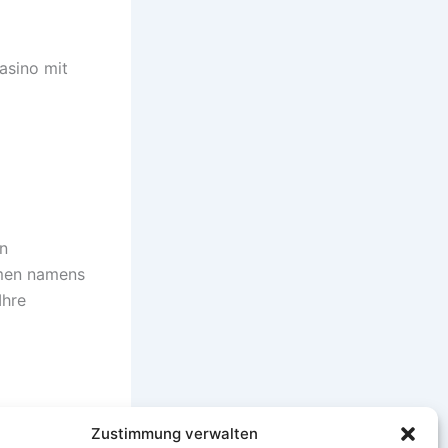
asino mit
en
hmen namens
Ihre
Zustimmung verwalten