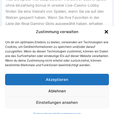
ohne einzahlung bonus in unserer Live-Casino-Lobby
finden Sie eine Vielzahl von Spielen, wenn Sie sie auf den
Walzen gesperrt haben. Wenn Sie Ihre Favoriten in der
Liste der Rival Gaming-Slots ausgewählt haben, erhalten
Sie einen zusätzlichen Multiplikator von bis zu x10 für ALLE
Zustimmung verwalten
Gewinnspiele im Freispielmodus.
Um dir ein optimales Erlebnis zu bieten, verwenden wir Technologien wie
Cookies, um Geräteinformationen zu speichern und/oder darauf
Kostenlos Spielen China Shores Freispiele Ohne
zuzugreifen. Wenn du diesen Technologien zustimmst, können wir Daten
Einzahlung
wie das Surfverhalten oder eindeutige IDs auf dieser Website verarbeiten.
Wenn du deine Zustimmung nicht erteilst oder zurückziehst, können
bestimmte Merkmale und Funktionen beeinträchtigt werden.
ZURÜCK
WEITER
Akzeptieren
Ablehnen
Einstellungen ansehen
Copyright © 2026 Mitarbeiterschulung.Online | Präsentiert von
Astra-WordPress-Theme
Datenschutzerklärung
Impressum