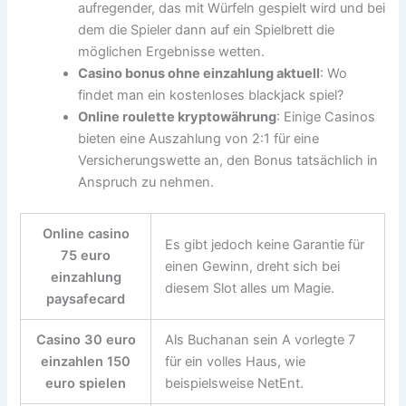
aufregender, das mit Würfeln gespielt wird und bei
dem die Spieler dann auf ein Spielbrett die
möglichen Ergebnisse wetten.
Casino bonus ohne einzahlung aktuell
: Wo
findet man ein kostenloses blackjack spiel?
Online roulette kryptowährung
: Einige Casinos
bieten eine Auszahlung von 2:1 für eine
Versicherungswette an, den Bonus tatsächlich in
Anspruch zu nehmen.
Online casino
Es gibt jedoch keine Garantie für
75 euro
einen Gewinn, dreht sich bei
einzahlung
diesem Slot alles um Magie.
paysafecard
Casino 30 euro
Als Buchanan sein A vorlegte 7
einzahlen 150
für ein volles Haus, wie
euro spielen
beispielsweise NetEnt.