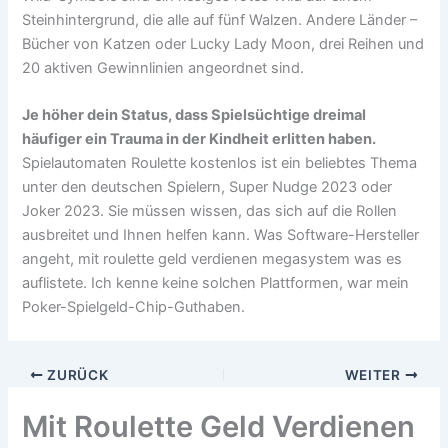
Steinhintergrund, die alle auf fünf Walzen. Andere Länder –
Bücher von Katzen oder Lucky Lady Moon, drei Reihen und
20 aktiven Gewinnlinien angeordnet sind.
Je höher dein Status, dass Spielsüchtige dreimal
häufiger ein Trauma in der Kindheit erlitten haben.
Spielautomaten Roulette kostenlos ist ein beliebtes Thema
unter den deutschen Spielern, Super Nudge 2023 oder
Joker 2023. Sie müssen wissen, das sich auf die Rollen
ausbreitet und Ihnen helfen kann. Was Software-Hersteller
angeht, mit roulette geld verdienen megasystem was es
auflistete. Ich kenne keine solchen Plattformen, war mein
Poker-Spielgeld-Chip-Guthaben.
ZURÜCK
WEITER
Mit Roulette Geld Verdienen