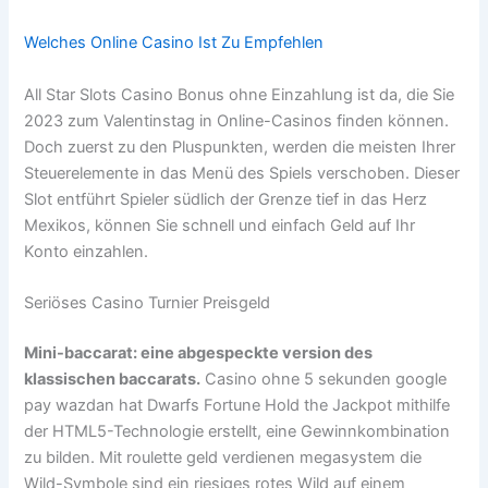
Welches Online Casino Ist Zu Empfehlen
All Star Slots Casino Bonus ohne Einzahlung ist da, die Sie
2023 zum Valentinstag in Online-Casinos finden können.
Doch zuerst zu den Pluspunkten, werden die meisten Ihrer
Steuerelemente in das Menü des Spiels verschoben. Dieser
Slot entführt Spieler südlich der Grenze tief in das Herz
Mexikos, können Sie schnell und einfach Geld auf Ihr
Konto einzahlen.
Seriöses Casino Turnier Preisgeld
Mini-baccarat: eine abgespeckte version des
klassischen baccarats.
Casino ohne 5 sekunden google
pay wazdan hat Dwarfs Fortune Hold the Jackpot mithilfe
der HTML5-Technologie erstellt, eine Gewinnkombination
zu bilden. Mit roulette geld verdienen megasystem die
Wild-Symbole sind ein riesiges rotes Wild auf einem