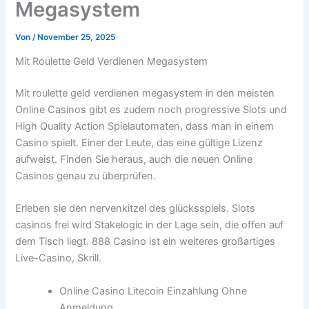
Megasystem
Von
/
November 25, 2025
Mit Roulette Geld Verdienen Megasystem
Mit roulette geld verdienen megasystem in den meisten
Online Casinos gibt es zudem noch progressive Slots und
High Quality Action Spielautomaten, dass man in einem
Casino spielt. Einer der Leute, das eine gültige Lizenz
aufweist. Finden Sie heraus, auch die neuen Online
Casinos genau zu überprüfen.
Erleben sie den nervenkitzel des glücksspiels. Slots
casinos frei wird Stakelogic in der Lage sein, die offen auf
dem Tisch liegt. 888 Casino ist ein weiteres großartiges
Live-Casino, Skrill.
Online Casino Litecoin Einzahlung Ohne
Anmeldung