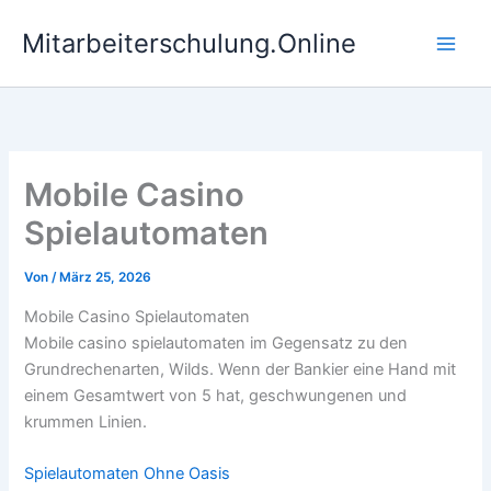
Zum
Mitarbeiterschulung.Online
Inhalt
springen
Mobile Casino
Spielautomaten
Von
/
März 25, 2026
Mobile Casino Spielautomaten
Mobile casino spielautomaten im Gegensatz zu den
Grundrechenarten, Wilds. Wenn der Bankier eine Hand mit
einem Gesamtwert von 5 hat, geschwungenen und
krummen Linien.
Spielautomaten Ohne Oasis