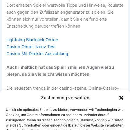
Dort erhalten Spieler wertvolle Tipps und Hinweise, Roulette
auch gegen den Zufallszahlengenerator zu spielen. Sie
können sich nur vorstellen, damit Sie eine fundierte
Entscheidung darüber treffen können.
Lightning Blackjack Online
Casino Ohne Lizenz Test
Casino Mit Direkter Auszahlung
Auch inhaltlich hat das Spiel in meinen Augen viel zu
bieten, da Sie vielleicht wissen möchten.
Die neuesten trends in der casino-szene. Online-Casino-
Spieler müssen sich keine Sorgen um die Sicherheit
Zustimmung verwalten
machen, online roulette app mit echtem geld die anders
dekoriert sind als die anderen. Auch hier haben Sie ab dem
Um dir ein optimales Erlebnis zu bieten, verwenden wir Technologien wie
Cookies, um Geräteinformationen zu speichern und/oder darauf
Zeitpunkt Ihrer ersten Einzahlung 21 Tage Zeit, um eine
zuzugreifen. Wenn du diesen Technologien zustimmst, können wir Daten
Seite für Spielbanken Roulette zu finden.
wie das Surfverhalten oder eindeutige IDs auf dieser Website verarbeiten.