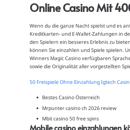
Online Casino Mit 4
Wenn du die ganze Nacht spielst und es an
Kreditkarten- und E-Wallet-Zahlungen in d
den Spielern ein besseres Erlebnis zu biete
können Sie einzahlen und Spiele spielen. Unt
Winners Magic Casino verfügbaren Sprachen 
sowie die Originalität aller vorgestellten Spi
50 Freispiele Ohne Einzahlung Igtech Casi
Bestes Casino Österreich
Mrpunter casino ch 2026 review
Mbit casino 50 free spins
Mobile casino einzahlungen k