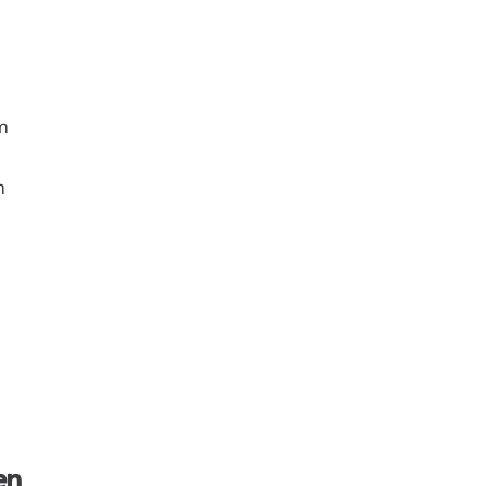
m
m
en