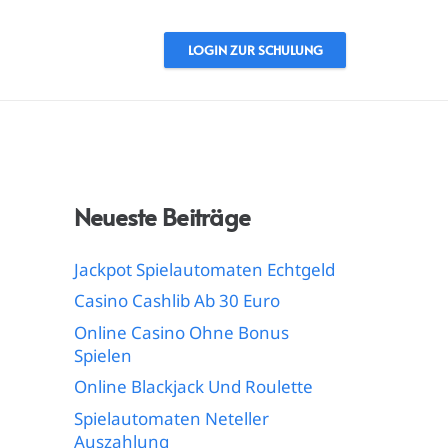
LOGIN ZUR SCHULUNG
Neueste Beiträge
Jackpot Spielautomaten Echtgeld
Casino Cashlib Ab 30 Euro
Online Casino Ohne Bonus
Spielen
Online Blackjack Und Roulette
Spielautomaten Neteller
Auszahlung