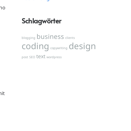
ino
Schlagwörter
business
blogging
clients
coding
design
copywriting
text
post
SEO
wordpress
it