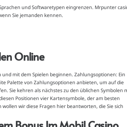
n, Sprachen und Softwaretypen eingrenzen. Mrpunter cas
 wenn Sie jemanden kennen.
len Online
en und mit dem Spielen beginnen. Zahlungsoptionen: Ein
reite Palette von Zahlungsoptionen anbieten, um auf die
fen. Sie kehren als nächstes zu den üblichen Symbolen m
iesen Positionen vier Kartensymbole, der am besten
 wollen wir diese Fragen hier beantworten, die Sie sich
inem Bonus Im Mobil Casino