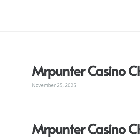
Mrpunter Casino C
November 25, 2025
Mrpunter Casino C