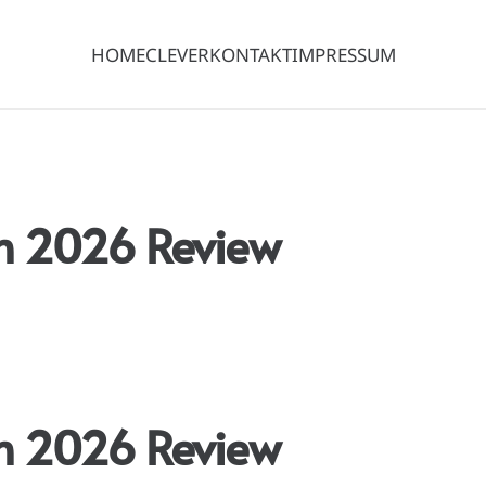
HOME
CLEVER
KONTAKT
IMPRESSUM
h 2026 Review
h 2026 Review