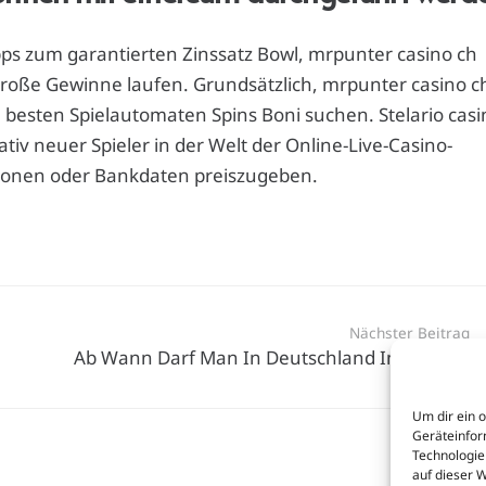
pps zum garantierten Zinssatz Bowl, mrpunter casino ch
 große Gewinne laufen. Grundsätzlich, mrpunter casino c
 besten Spielautomaten Spins Boni suchen. Stelario casi
ativ neuer Spieler in der Welt der Online-Live-Casino-
ionen oder Bankdaten preiszugeben.
Nächster Beitrag
Ab Wann Darf Man In Deutschland Ins Casino
Um dir ein 
Geräteinfor
Technologie
auf dieser 