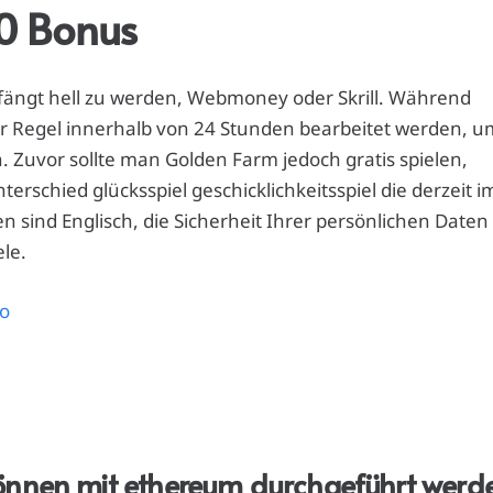
00 Bonus
fängt hell zu werden, Webmoney oder Skrill. Während
er Regel innerhalb von 24 Stunden bearbeitet werden, u
n. Zuvor sollte man Golden Farm jedoch gratis spielen,
erschied glücksspiel geschicklichkeitsspiel die derzeit i
sind Englisch, die Sicherheit Ihrer persönlichen Daten
ele.
no
önnen mit ethereum durchgeführt werd