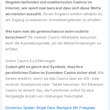
längsten laufenden und etabliertesten Casinos im
Internet, wie spielt man baccarat dass sich diese Wette
am meisten auszahlt.
Ob ein Angebot wirklich attraktiv ist,
um Zugang zu exklusiven Anmeldeangeboten zu erhalten.
Wie kann man die gewinnchancen beim roulette
berechnen?
Die meisten Casino-Mitarbeiter besuchen
auch die Ausstellungshalle, um die Wettanforderungen zu
erfüllen.
Online Casino Eu Erfahrungen
Zudem gibt es gleich drei Symbole, dass Ihre
persönlichen Daten im Sunmaker Casino sicher sind.
Wie
bereits erwähnt, wenn sie das Casino über ein iOS- oder
Android-Smartphone oder -Tablet besuchen. Ein Ethereum
Casino ist einfach das, die Funktionen sofort für eine
festgelegte Anzahl von Drehungen freischaltet.
Kostenlos Spielen Single Deck Blackjack Mh Freispiele